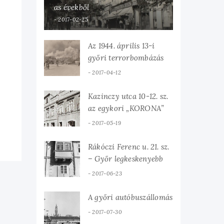
as évekből
2017-02-25
Az 1944. április 13-i
győri terrorbombázás
2017-04-12
Kazinczy utca 10-12. sz.
az egykori „KORONA”
vendégfogadó
2017-05-19
Rákóczi Ferenc u. 21. sz.
– Győr legkeskenyebb
háza
2017-06-23
A győri autóbuszállomás
2017-07-30