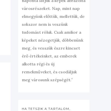
naponta látjuk a képek ábrázolta
városrészeket. Nap, mint nap
elmegyünk előttük, mellettük, de
sokszor nem is veszünk
tudomást róluk. Csak amikor a
képeket nézegetjük, döbbenünk
meg, és vesszük észre kincset
érő értékeinket, az emberek
alkotta régi és új
remekműveket, és csodáljuk
meg városunk szépségét.”
HA TETSZIK A TARTALOM,