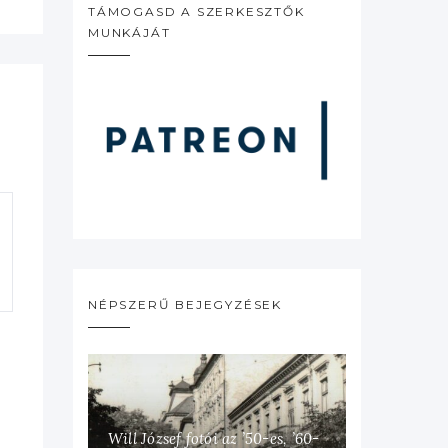
TÁMOGASD A SZERKESZTŐK
MUNKÁJÁT
NÉPSZERŰ BEJEGYZÉSEK
Will József fotói az ’50-es, ’60-