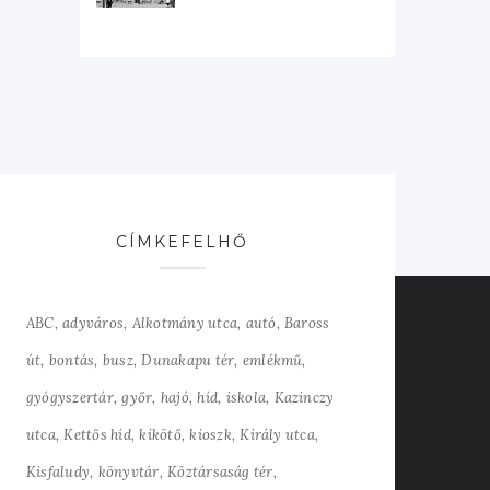
CÍMKEFELHŐ
ABC
adyváros
Alkotmány utca
autó
Baross
út
bontás
busz
Dunakapu tér
emlékmű
gyógyszertár
győr
hajó
híd
iskola
Kazinczy
utca
Kettős híd
kikötő
kioszk
Király utca
Kisfaludy
könyvtár
Köztársaság tér