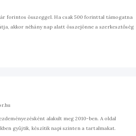
zár forintos összeggel. Ha csak 500 forinttal támogatna
átja, akkor néhány nap alatt összejönne a szerkesztőség
or.hu
kezdeményezésként alakult meg 2010-ben. A oldal
ben gyűjtik, készítik napi szinten a tartalmakat.