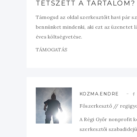
TETSZETT A TARTALOM?
Támogsd az oldal szerkesztőit havi pár s
bennünket mindenki, aki ezt az üzenetet l
éves költségvetése.
TÁMOGATÁS
KOZMA.ENDRE
Főszerkesztő // regigy
A Régi Győr nonprofit 
szerkesztői szabadidejük