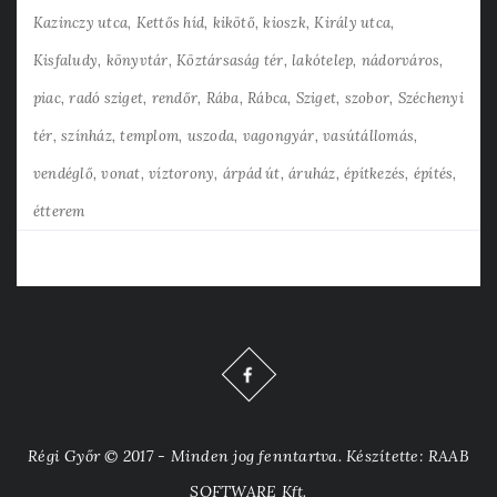
Kazinczy utca
Kettős híd
kikötő
kioszk
Király utca
Kisfaludy
könyvtár
Köztársaság tér
lakótelep
nádorváros
piac
radó sziget
rendőr
Rába
Rábca
Sziget
szobor
Széchenyi
tér
színház
templom
uszoda
vagongyár
vasútállomás
vendéglő
vonat
víztorony
árpád út
áruház
építkezés
építés
étterem
Régi Győr © 2017 - Minden jog fenntartva. Készítette: RAAB
SOFTWARE Kft.