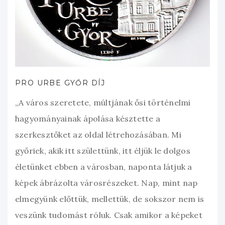
PRO URBE GYŐR DÍJ
„A város szeretete, múltjának ősi történelmi
hagyományainak ápolása késztette a
szerkesztőket az oldal létrehozásában. Mi
győriek, akik itt születtünk, itt éljük le dolgos
életünket ebben a városban, naponta látjuk a
képek ábrázolta városrészeket. Nap, mint nap
elmegyünk előttük, mellettük, de sokszor nem is
veszünk tudomást róluk. Csak amikor a képeket