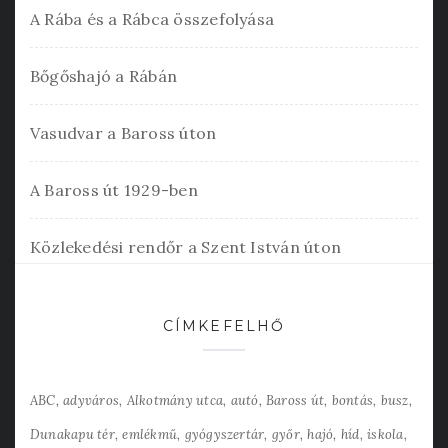
A Rába és a Rábca összefolyása
Bőgőshajó a Rábán
Vasudvar a Baross úton
A Baross út 1929-ben
Közlekedési rendőr a Szent István úton
CÍMKEFELHŐ
ABC
adyváros
Alkotmány utca
autó
Baross út
bontás
busz
Dunakapu tér
emlékmű
gyógyszertár
győr
hajó
híd
iskola