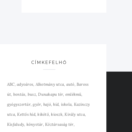
CÍMKEFELHŐ
ABC
adyváros
Alkotmány utca
autó
Baross
út
bontás
busz
Dunakapu tér
emlékmű
gyógyszertár
győr
hajó
híd
iskola
Kazinczy
utca
Kettős híd
kikötő
kioszk
Király utca
Kisfaludy
könyvtár
Köztársaság tér