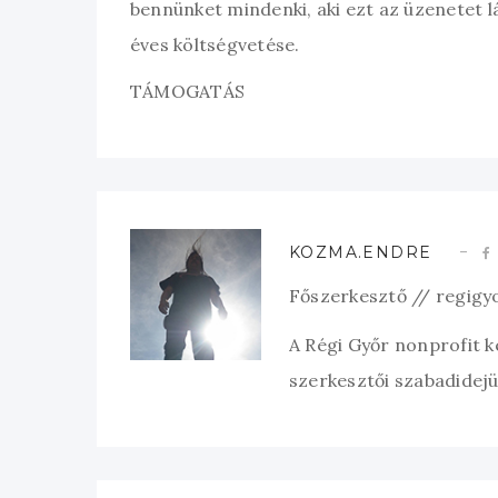
bennünket mindenki, aki ezt az üzenetet l
éves költségvetése.
TÁMOGATÁS
KOZMA.ENDRE
Főszerkesztő // regigy
A Régi Győr nonprofit 
szerkesztői szabadidejük