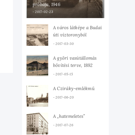
próbája, 1946
2017-02-23
A város látképe a Budai
úti víztoronyból
2017-03-30
A győri vasútállomás
bővítési terve, 1892
2017-05-15
A Cziráky-emlékmű
2017-06-20
A „hatemeletes”
2017-07-26