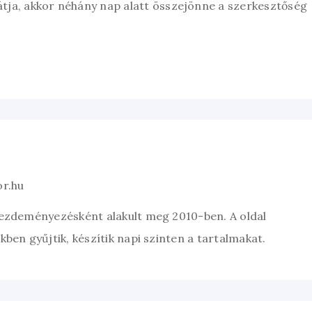
átja, akkor néhány nap alatt összejönne a szerkesztőség
or.hu
kezdeményezésként alakult meg 2010-ben. A oldal
ben gyűjtik, készítik napi szinten a tartalmakat.