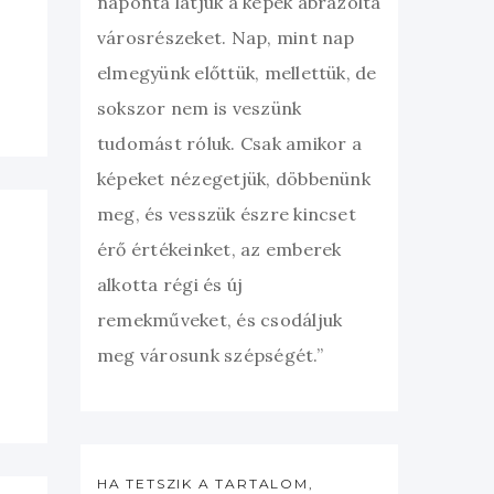
naponta látjuk a képek ábrázolta
városrészeket. Nap, mint nap
elmegyünk előttük, mellettük, de
sokszor nem is veszünk
tudomást róluk. Csak amikor a
képeket nézegetjük, döbbenünk
meg, és vesszük észre kincset
érő értékeinket, az emberek
alkotta régi és új
remekműveket, és csodáljuk
meg városunk szépségét.”
HA TETSZIK A TARTALOM,