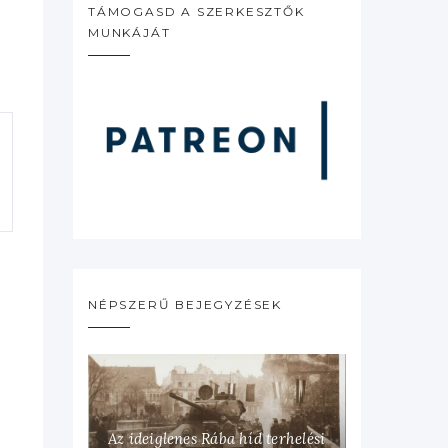
TÁMOGASD A SZERKESZTŐK
MUNKÁJÁT
NÉPSZERŰ BEJEGYZÉSEK
Az ideiglenes Rába híd terhelési