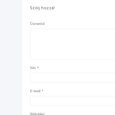
Szólj hozzá!
Üzeneted
Név *
E-mail *
Weboldal