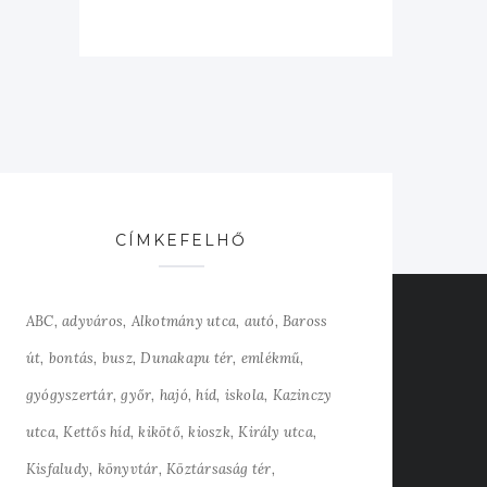
CÍMKEFELHŐ
ABC
adyváros
Alkotmány utca
autó
Baross
út
bontás
busz
Dunakapu tér
emlékmű
gyógyszertár
győr
hajó
híd
iskola
Kazinczy
utca
Kettős híd
kikötő
kioszk
Király utca
Kisfaludy
könyvtár
Köztársaság tér