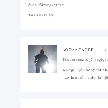
éves költségvetése.
TÁMOGATÁS
KOZMA.ENDRE
Főszerkesztő // regigy
A Régi Győr nonprofit 
szerkesztői szabadidejük