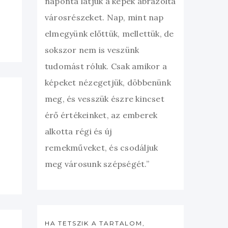
naponta látjuk a képek ábrázolta
városrészeket. Nap, mint nap
elmegyünk előttük, mellettük, de
sokszor nem is veszünk
tudomást róluk. Csak amikor a
képeket nézegetjük, döbbenünk
meg, és vesszük észre kincset
érő értékeinket, az emberek
alkotta régi és új
remekműveket, és csodáljuk
meg városunk szépségét.”
HA TETSZIK A TARTALOM,