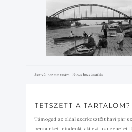
Szerző:
Nincs hozzászálás
Kozma Endre
TETSZETT A TARTALOM?
Támogsd az oldal szerkesztőit havi pár s
bennünket mindenki, aki ezt az üzenetet l