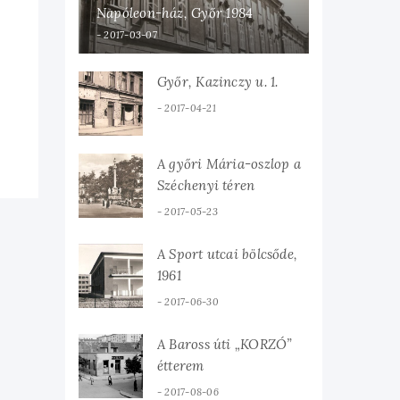
Napóleon-ház, Győr 1984
2017-03-07
Győr, Kazinczy u. 1.
2017-04-21
A győri Mária-oszlop a
Széchenyi téren
2017-05-23
A Sport utcai bölcsőde,
1961
2017-06-30
A Baross úti „KORZÓ”
étterem
2017-08-06