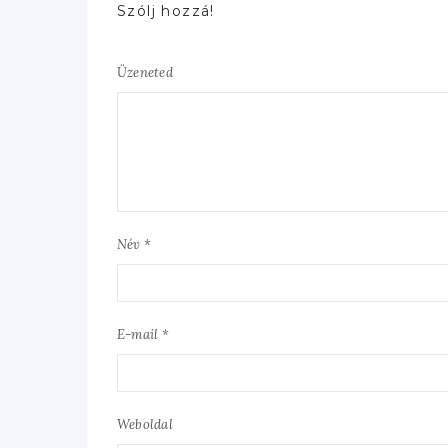
Szólj hozzá!
Üzeneted
Név *
E-mail *
Weboldal