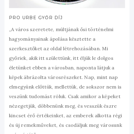
PRO URBE GYŐR DÍJ
„A város szeretete, múltjának ősi történelmi
hagyományainak ápolása késztette a
szerkesztőket az oldal létrehozásában. Mi
győriek, akik itt születtünk, itt éljük le dolgos
életünket ebben a városban, naponta látjuk a
képek ábrázolta városrészeket. Nap, mint nap
elmegyünk előttük, mellettük, de sokszor nem is
veszünk tudomást róluk. Csak amikor a képeket
nézegetjük, döbbenünk meg, és vesszük észre
kincset érő értékeinket, az emberek alkotta régi
és új remekműveket, és csodáljuk meg városunk