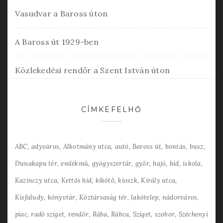
Vasudvar a Baross úton
A Baross út 1929-ben
Közlekedési rendőr a Szent István úton
CÍMKEFELHŐ
ABC
adyváros
Alkotmány utca
autó
Baross út
bontás
busz
Dunakapu tér
emlékmű
gyógyszertár
győr
hajó
híd
iskola
Kazinczy utca
Kettős híd
kikötő
kioszk
Király utca
Kisfaludy
könyvtár
Köztársaság tér
lakótelep
nádorváros
piac
radó sziget
rendőr
Rába
Rábca
Sziget
szobor
Széchenyi