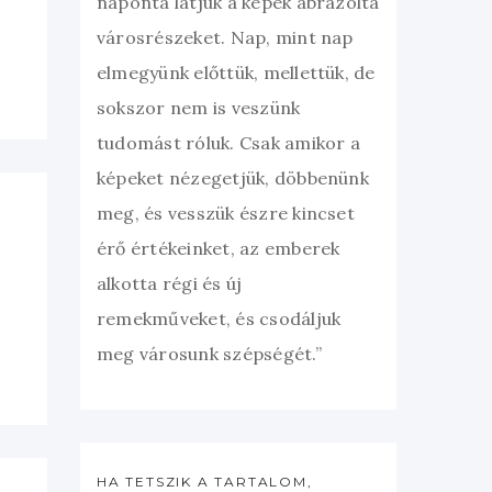
naponta látjuk a képek ábrázolta
városrészeket. Nap, mint nap
elmegyünk előttük, mellettük, de
sokszor nem is veszünk
tudomást róluk. Csak amikor a
képeket nézegetjük, döbbenünk
meg, és vesszük észre kincset
érő értékeinket, az emberek
alkotta régi és új
remekműveket, és csodáljuk
meg városunk szépségét.”
HA TETSZIK A TARTALOM,