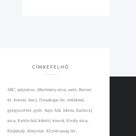
CÍMKEFELHŐ
ABC
adyváros
Alkotmány utca
autó
Baross
út
bontás
busz
Dunakapu tér
emlékmű
gyógyszertár
győr
hajó
híd
iskola
Kazinczy
utca
Kettős híd
kikötő
kioszk
Király utca
Kisfaludy
könyvtár
Köztársaság tér