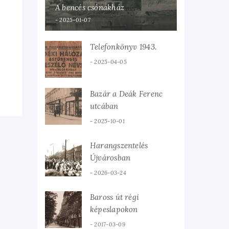
A bencés csónakház
2025-01-07
Telefonkönyv 1943.
2025-04-05
Bazár a Deák Ferenc
utcában
2025-10-01
Harangszentelés
Újvárosban
2026-03-24
Baross út régi
képeslapokon
2017-03-09