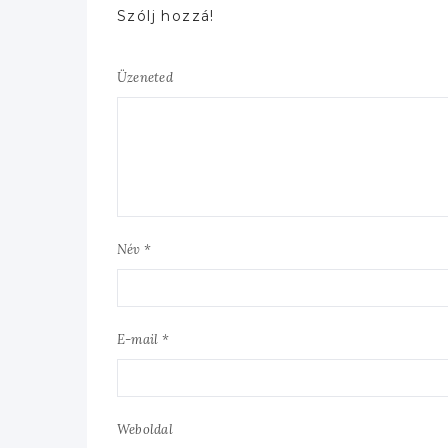
Szólj hozzá!
Üzeneted
Név *
E-mail *
Weboldal