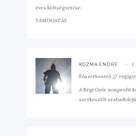
éves költségvetése.
TÁMOGATÁS
KOZMA.ENDRE
Főszerkesztő // regigy
A Régi Győr nonprofit 
szerkesztői szabadidejük