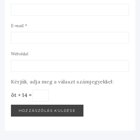
E-mail *
Weboldal
Kérjük, adja meg a választ számjegyekkel:
öt + 14 =