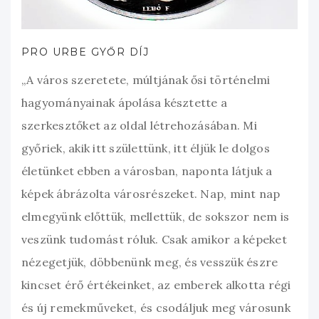
PRO URBE GYŐR DÍJ
„A város szeretete, múltjának ősi történelmi
hagyományainak ápolása késztette a
szerkesztőket az oldal létrehozásában. Mi
győriek, akik itt születtünk, itt éljük le dolgos
életünket ebben a városban, naponta látjuk a
képek ábrázolta városrészeket. Nap, mint nap
elmegyünk előttük, mellettük, de sokszor nem is
veszünk tudomást róluk. Csak amikor a képeket
nézegetjük, döbbenünk meg, és vesszük észre
kincset érő értékeinket, az emberek alkotta régi
és új remekműveket, és csodáljuk meg városunk