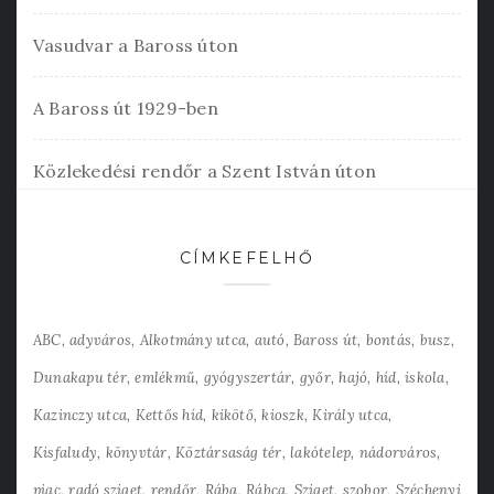
Vasudvar a Baross úton
A Baross út 1929-ben
Közlekedési rendőr a Szent István úton
CÍMKEFELHŐ
ABC
adyváros
Alkotmány utca
autó
Baross út
bontás
busz
Dunakapu tér
emlékmű
gyógyszertár
győr
hajó
híd
iskola
Kazinczy utca
Kettős híd
kikötő
kioszk
Király utca
Kisfaludy
könyvtár
Köztársaság tér
lakótelep
nádorváros
piac
radó sziget
rendőr
Rába
Rábca
Sziget
szobor
Széchenyi