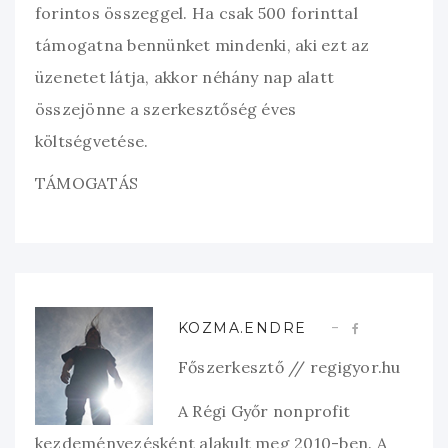
forintos összeggel. Ha csak 500 forinttal
támogatna bennünket mindenki, aki ezt az
üzenetet látja, akkor néhány nap alatt
összejönne a szerkesztőség éves
költségvetése.
TÁMOGATÁS
KOZMA.ENDRE
Főszerkesztő // regigyor.hu
A Régi Győr nonprofit
kezdeményezésként alakult meg 2010-ben. A