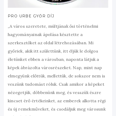
PRO URBE GYŐR DÍJ
„A város szeretete, múltjának ősi történelmi
hagyományainak ápolása késztette a
szerkesztőket az oldal létrehozásában. Mi
győriek, akik itt születtünk, itt éljük le dolgos
életünket ebben a városban, naponta látjuk a
képek ábrázolta városrészeket. Nap, mint nap
elmegyünk előttük, mellettük, de sokszor nem is
veszünk tudomást róluk. Csak amikor a képeket
nézegetjük, döbbenünk meg, és vesszük észre
kincset érő értékeinket, az emberek alkotta régi
és új remekműveket, és csodáljuk meg városunk