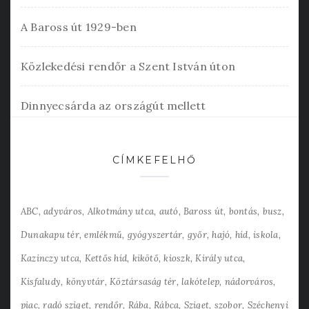
A Baross út 1929-ben
Közlekedési rendőr a Szent István úton
Dinnyecsárda az országút mellett
CÍMKEFELHŐ
ABC
adyváros
Alkotmány utca
autó
Baross út
bontás
busz
Dunakapu tér
emlékmű
gyógyszertár
győr
hajó
híd
iskola
Kazinczy utca
Kettős híd
kikötő
kioszk
Király utca
Kisfaludy
könyvtár
Köztársaság tér
lakótelep
nádorváros
piac
radó sziget
rendőr
Rába
Rábca
Sziget
szobor
Széchenyi