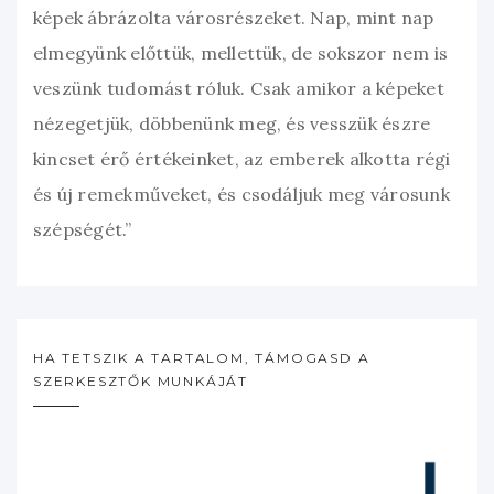
képek ábrázolta városrészeket. Nap, mint nap
elmegyünk előttük, mellettük, de sokszor nem is
veszünk tudomást róluk. Csak amikor a képeket
nézegetjük, döbbenünk meg, és vesszük észre
kincset érő értékeinket, az emberek alkotta régi
és új remekműveket, és csodáljuk meg városunk
szépségét.”
HA TETSZIK A TARTALOM, TÁMOGASD A
SZERKESZTŐK MUNKÁJÁT