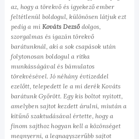
az, hogy a törekvő és igyekező ember
feltétlenül boldogul, különösen látjuk ezt
pedig a mi
Kováts Dezső
dolgos,
szorgalmas és igazán törekvő
barátunknál, aki a sok csapások
után
folytonosan boldogul a ritka
munkásságával és bámulatos
törekvésével. Jó néhány évtizeddel
ezelőtt, telepedett le a mi derék Kováts
barátunk Győrött. Egy kis boltot nyitott,
amelyben sajtot kezdett árulni, miután a
kitűnő szaktudásával értette, hogy a
finom sajthoz hogyan kell a közönséget
megnyerni, a legnagyszerűbb sajtot