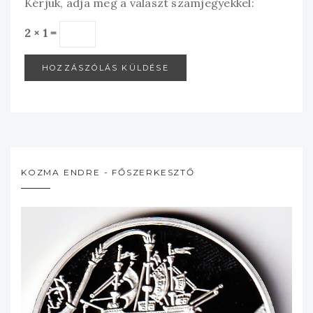
Kérjük, adja meg a választ számjegyekkel:
2 × 1 =
KOZMA ENDRE - FŐSZERKESZTŐ