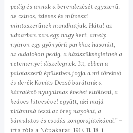
pedig és annak a berendezését egyszerű,
de csinos, ízléses és művészi
mintaszerűnek mondhatjuk. Hátul az
udvarban van egy nagy kert, amely
nyáron egy gyönyörű parkhoz hasonlít,
az oldalokon pedig, a háziszükségletnek a
vetemenyei díszelegnek. Itt, ebben a
palotaszerű épületben fogja a mi törekvő
és derék Kováts Dezső barátunk a
hátralévő nyugalmas éveket eltölteni, a
kedves hitvesével együtt, aki majd
vidámmá teszi az öreg napokat, a
bámulatos és csodás zongorajátékával.”
–
írta róla a Népakarat, 1917. 11. 18-i