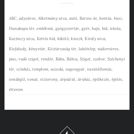
ABC
adyváros
Alkotmány utca
autó
Baross út
bontás
busz
Dunakapu tér
emlékmű
gyógyszertár
győr
hajó
híd
iskola
Kazinczy utca
Kettős híd
kikötő
kioszk
Király utca
Kisfaludy
könyvtár
Köztársaság tér
lakótelep
nádorváros
piac
radó sziget
rendőr
Rába
Rábca
Sziget
szobor
Széchenyi
tér
színház
templom
uszoda
vagongyár
vasútállomás
vendéglő
vonat
víztorony
árpád út
áruház
építkezés
építés
étterem