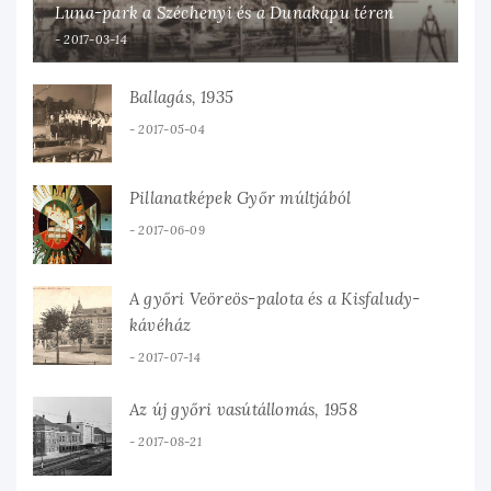
Luna-park a Széchenyi és a Dunakapu téren
2017-03-14
Ballagás, 1935
2017-05-04
Pillanatképek Győr múltjából
2017-06-09
A győri Veöreös-palota és a Kisfaludy-
kávéház
2017-07-14
Az új győri vasútállomás, 1958
2017-08-21