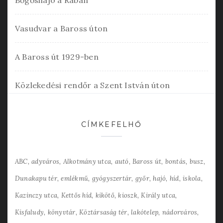
Bőgőshajó a Rábán
Vasudvar a Baross úton
A Baross út 1929-ben
Közlekedési rendőr a Szent István úton
CÍMKEFELHŐ
ABC
adyváros
Alkotmány utca
autó
Baross út
bontás
busz
Dunakapu tér
emlékmű
gyógyszertár
győr
hajó
híd
iskola
Kazinczy utca
Kettős híd
kikötő
kioszk
Király utca
Kisfaludy
könyvtár
Köztársaság tér
lakótelep
nádorváros