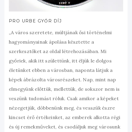
PRO URBE GYŐR DÍJ
„A város szeretete, múltjának ősi történelmi
hagyományainak ápolása késztette a
szerkesztőket az oldal létrehozásában. Mi
győriek, akik itt születtünk, itt éljük le dolgos
életünket ebben a városban, naponta látjuk a
képek ábrázolta városrészeket. Nap, mint nap
elmegyünk előttük, mellettük, de sokszor nem is
veszünk tudomást róluk. Csak amikor a képeket
nézegetjük, döbbenünk meg, és vesszük észre
kincset érő értékeinket, az emberek alkotta régi
és új remekműveket, és csodáljuk meg városunk