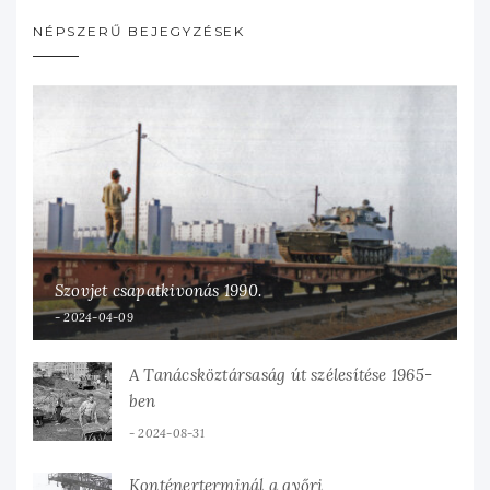
NÉPSZERŰ BEJEGYZÉSEK
Szovjet csapatkivonás 1990.
2024-04-09
A Tanácsköztársaság út szélesítése 1965-
ben
2024-08-31
Konténerterminál a győri