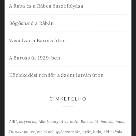
A Rába és a Rábca összefolyása
Bőgőshajó a Rábán
Vasudvar a Baross úton
A Baross út 1929-ben
Közlekedési rendőr a Szent István úton
CÍMKEFELHŐ
ABC
adyváros
Alkotmány utca
autó
Baross út
bontás
busz
Dunakapu tér
emlékmű
gyógyszertár
győr
hajó
híd
iskola