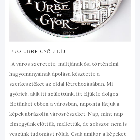
PRO URBE GYŐR DÍJ
„A város szeretete, múltjának ősi történelmi
hagyományainak ápolása késztette a
szerkesztőket az oldal létrehozásában. Mi
győriek, akik itt születtünk, itt éljük le dolgos
életünket ebben a városban, naponta látjuk a
képek ábrázolta városrészeket. Nap, mint nap
elmegyünk előttük, mellettük, de sokszor nem is
veszünk tudomást róluk. Csak amikor a képeket