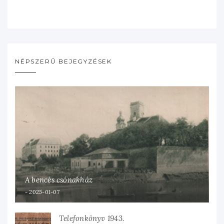
NÉPSZERŰ BEJEGYZÉSEK
A bencés csónakház
2025-01-07
Telefonkönyv 1943.