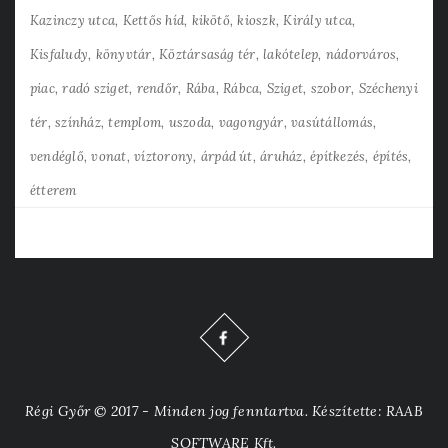
Kazinczy utca
Kettős híd
kikötő
kioszk
Király utca
Kisfaludy
könyvtár
Köztársaság tér
lakótelep
nádorváros
piac
radó sziget
rendőr
Rába
Rábca
Sziget
szobor
Széchenyi
tér
színház
templom
uszoda
vagongyár
vasútállomás
vendéglő
vonat
víztorony
árpád út
áruház
építkezés
építés
étterem
Régi Győr © 2017 - Minden jog fenntartva. Készítette: RAAB
SOFTWARE Kft.