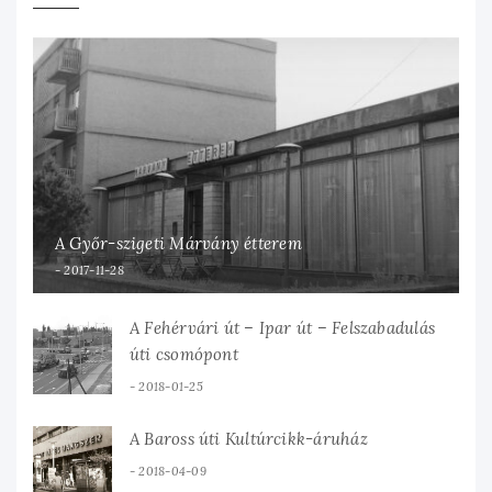
A Győr-szigeti Márvány étterem
2017-11-28
A Fehérvári út – Ipar út – Felszabadulás
úti csomópont
2018-01-25
A Baross úti Kultúrcikk-áruház
2018-04-09