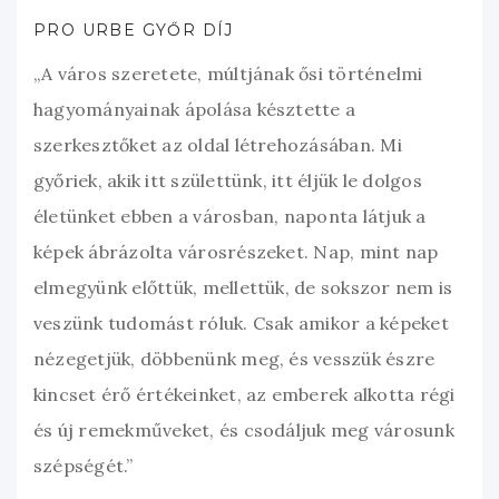
PRO URBE GYŐR DÍJ
„A város szeretete, múltjának ősi történelmi
hagyományainak ápolása késztette a
szerkesztőket az oldal létrehozásában. Mi
győriek, akik itt születtünk, itt éljük le dolgos
életünket ebben a városban, naponta látjuk a
képek ábrázolta városrészeket. Nap, mint nap
elmegyünk előttük, mellettük, de sokszor nem is
veszünk tudomást róluk. Csak amikor a képeket
nézegetjük, döbbenünk meg, és vesszük észre
kincset érő értékeinket, az emberek alkotta régi
és új remekműveket, és csodáljuk meg városunk
szépségét.”