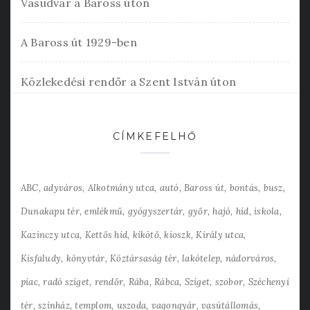
Vasudvar a Baross úton
A Baross út 1929-ben
Közlekedési rendőr a Szent István úton
CÍMKEFELHŐ
ABC
adyváros
Alkotmány utca
autó
Baross út
bontás
busz
Dunakapu tér
emlékmű
gyógyszertár
győr
hajó
híd
iskola
Kazinczy utca
Kettős híd
kikötő
kioszk
Király utca
Kisfaludy
könyvtár
Köztársaság tér
lakótelep
nádorváros
piac
radó sziget
rendőr
Rába
Rábca
Sziget
szobor
Széchenyi
tér
színház
templom
uszoda
vagongyár
vasútállomás