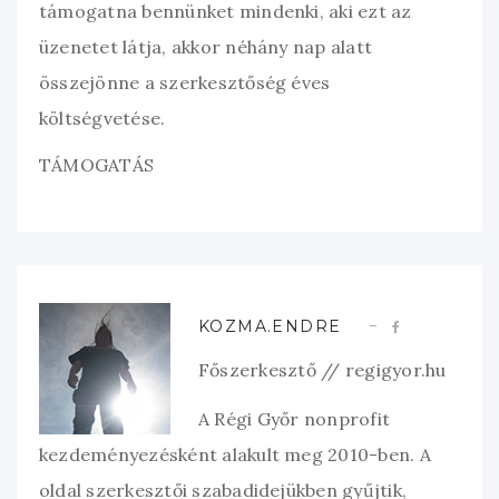
támogatna bennünket mindenki, aki ezt az
üzenetet látja, akkor néhány nap alatt
összejönne a szerkesztőség éves
költségvetése.
TÁMOGATÁS
KOZMA.ENDRE
Főszerkesztő // regigyor.hu
A Régi Győr nonprofit
kezdeményezésként alakult meg 2010-ben. A
oldal szerkesztői szabadidejükben gyűjtik,