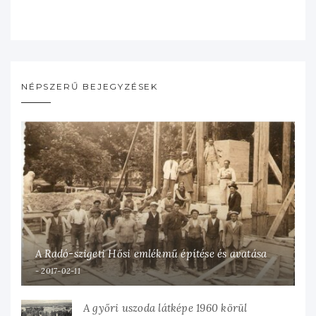
NÉPSZERŰ BEJEGYZÉSEK
A Radó-szigeti Hősi emlékmű építése és avatása
2017-02-11
A győri uszoda látképe 1960 körül