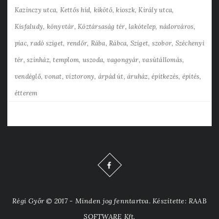
Kazinczy utca
Kettős híd
kikötő
kioszk
Király utca
Kisfaludy
könyvtár
Köztársaság tér
lakótelep
nádorváros
piac
radó sziget
rendőr
Rába
Rábca
Sziget
szobor
Széchenyi
tér
színház
templom
uszoda
vagongyár
vasútállomás
vendéglő
vonat
víztorony
árpád út
áruház
építkezés
építés
étterem
Régi Győr © 2017 - Minden jog fenntartva. Készítette: RAAB
SOFTWARE Kft.