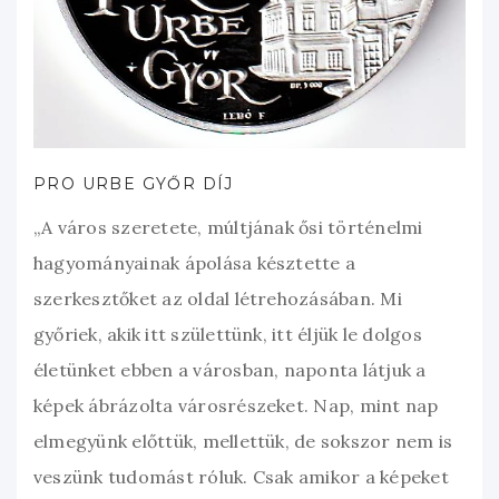
PRO URBE GYŐR DÍJ
„A város szeretete, múltjának ősi történelmi
hagyományainak ápolása késztette a
szerkesztőket az oldal létrehozásában. Mi
győriek, akik itt születtünk, itt éljük le dolgos
életünket ebben a városban, naponta látjuk a
képek ábrázolta városrészeket. Nap, mint nap
elmegyünk előttük, mellettük, de sokszor nem is
veszünk tudomást róluk. Csak amikor a képeket