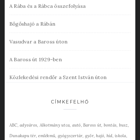
A Rába és a Rábca összefolyása
Bőgőshajó a Rábán
Vasudvar a Baross úton
A Baross út 1929-ben
Közlekedési rendőr a Szent István úton
CÍMKEFELHŐ
ABC
adyváros
Alkotmány utca
autó
Baross út
bontás
busz
Dunakapu tér
emlékmű
gyógyszertár
győr
hajó
híd
iskola