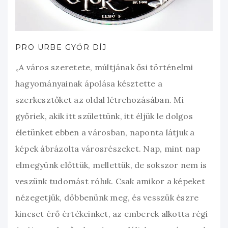
PRO URBE GYŐR DÍJ
„A város szeretete, múltjának ősi történelmi
hagyományainak ápolása késztette a
szerkesztőket az oldal létrehozásában. Mi
győriek, akik itt születtünk, itt éljük le dolgos
életünket ebben a városban, naponta látjuk a
képek ábrázolta városrészeket. Nap, mint nap
elmegyünk előttük, mellettük, de sokszor nem is
veszünk tudomást róluk. Csak amikor a képeket
nézegetjük, döbbenünk meg, és vesszük észre
kincset érő értékeinket, az emberek alkotta régi