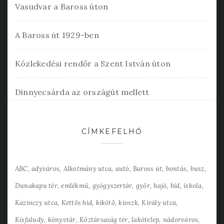
Vasudvar a Baross úton
A Baross út 1929-ben
Közlekedési rendőr a Szent István úton
Dinnyecsárda az országút mellett
CÍMKEFELHŐ
ABC
adyváros
Alkotmány utca
autó
Baross út
bontás
busz
Dunakapu tér
emlékmű
gyógyszertár
győr
hajó
híd
iskola
Kazinczy utca
Kettős híd
kikötő
kioszk
Király utca
Kisfaludy
könyvtár
Köztársaság tér
lakótelep
nádorváros