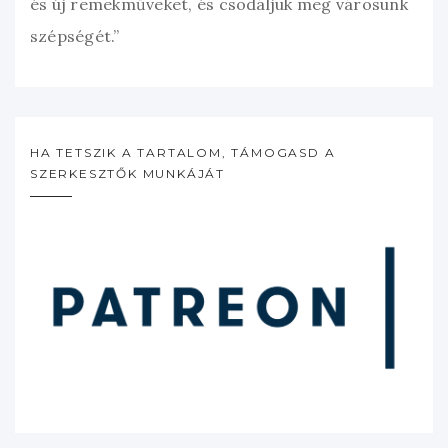
és új remekműveket, és csodáljuk meg városunk
szépségét.”
HA TETSZIK A TARTALOM, TÁMOGASD A
SZERKESZTŐK MUNKÁJÁT