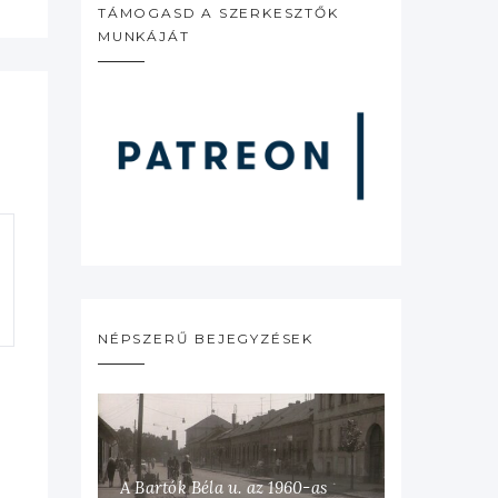
TÁMOGASD A SZERKESZTŐK
MUNKÁJÁT
NÉPSZERŰ BEJEGYZÉSEK
A Bartók Béla u. az 1960-as