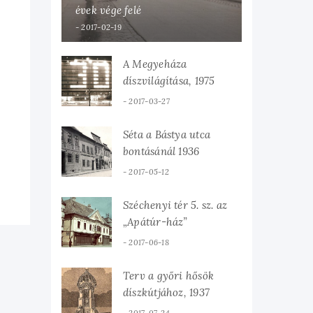
évek vége felé
2017-02-19
A Megyeháza
díszvilágítása, 1975
2017-03-27
Séta a Bástya utca
bontásánál 1936
2017-05-12
Széchenyi tér 5. sz. az
„Apátúr-ház”
2017-06-18
Terv a győri hősök
díszkútjához, 1937