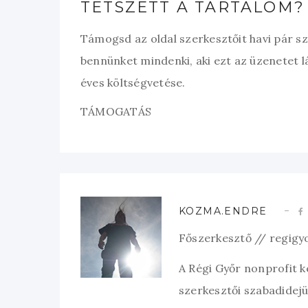
TETSZETT A TARTALOM?
Támogsd az oldal szerkesztőit havi pár s
bennünket mindenki, aki ezt az üzenetet l
éves költségvetése.
TÁMOGATÁS
KOZMA.ENDRE
Főszerkesztő // regigy
A Régi Győr nonprofit 
szerkesztői szabadidejük