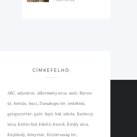
2017-07-24
CÍMKEFELHŐ
ABC
adyváros
Alkotmány utca
autó
Baross
út
bontás
busz
Dunakapu tér
emlékmű
gyógyszertár
győr
hajó
híd
iskola
Kazinczy
utca
Kettős híd
kikötő
kioszk
Király utca
Kisfaludy
könyvtár
Köztársaság tér