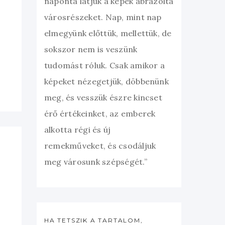
naponta látjuk a képek ábrázolta
városrészeket. Nap, mint nap
elmegyünk előttük, mellettük, de
sokszor nem is veszünk
tudomást róluk. Csak amikor a
képeket nézegetjük, döbbenünk
meg, és vesszük észre kincset
érő értékeinket, az emberek
alkotta régi és új
remekműveket, és csodáljuk
meg városunk szépségét.”
HA TETSZIK A TARTALOM,