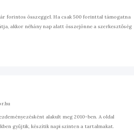
zár forintos összeggel. Ha csak 500 forinttal támogatna
átja, akkor néhány nap alatt összejönne a szerkesztőség
or.hu
kezdeményezésként alakult meg 2010-ben. A oldal
ben gyűjtik, készítik napi szinten a tartalmakat.