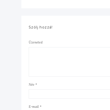
Szólj hozzá!
Üzeneted
Név *
E-mail *