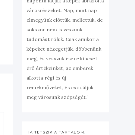
naponta látjuk a képek ábrázolta
városrészeket. Nap, mint nap
elmegyünk előttük, mellettük, de
sokszor nem is veszünk
tudomást róluk. Csak amikor a
képeket nézegetjük, döbbenünk
meg, és vesszük észre kincset
érő értékeinket, az emberek
alkotta régi és új
remekműveket, és csodáljuk
meg városunk szépségét.”
HA TETSZIK A TARTALOM,