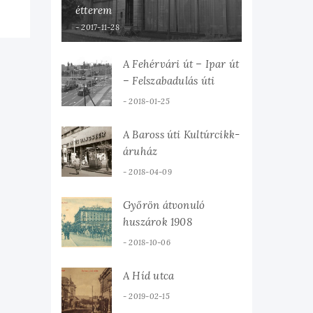
étterem
2017-11-28
A Fehérvári út – Ipar út
– Felszabadulás úti
csomópont
2018-01-25
A Baross úti Kultúrcikk-
áruház
2018-04-09
Győrön átvonuló
huszárok 1908
2018-10-06
A Híd utca
2019-02-15