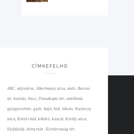
CÍMKEFELHŐ
ABC
adyváros
Alkotmány utca
autó
Baross
út
bontás
busz
Dunakapu tér
emlékmű
gyógyszertár
győr
hajó
híd
iskola
Kazinczy
utca
Kettős híd
kikötő
kioszk
Király utca
Kisfaludy
könyvtár
Köztársaság tér