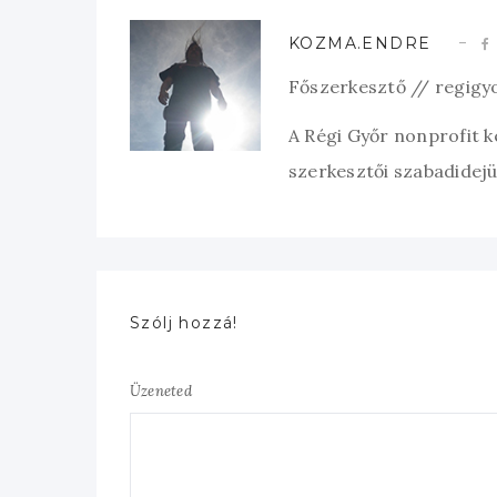
KOZMA.ENDRE
Főszerkesztő // regigy
A Régi Győr nonprofit 
szerkesztői szabadidejük
Szólj hozzá!
Üzeneted