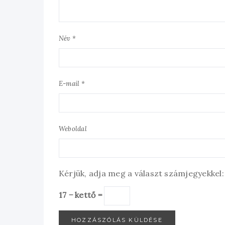
Név *
E-mail *
Weboldal
Kérjük, adja meg a választ számjegyekkel:
17 − kettő =