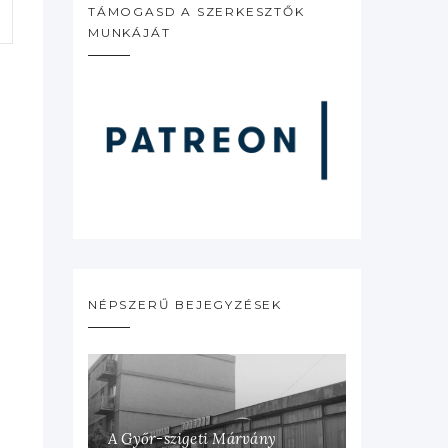
TÁMOGASD A SZERKESZTŐK
MUNKÁJÁT
NÉPSZERŰ BEJEGYZÉSEK
A Győr-szigeti Márvány