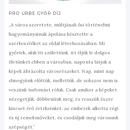
PRO URBE GYŐR DÍJ
„A város szeretete, múltjának ősi történelmi
hagyományainak ápolása késztette a
szerkesztőket az oldal létrehozásában. Mi
győriek, akik itt születtünk, itt éljük le dolgos
életünket ebben a városban, naponta látjuk a
képek ábrázolta városrészeket. Nap, mint nap
elmegyünk előttük, mellettük, de sokszor nem is
veszünk tudomást róluk. Csak amikor a képeket
nézegetjük, döbbenünk meg, és vesszük észre
kincset érő értékeinket, az emberek alkotta régi
és új remekműveket, és csodáljuk meg városunk
szépségét.”