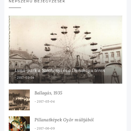
NÉPSZERŰ BEJEGYZÉSEK
Luna-park a Széchenyi és a Dunakapu téren
2017-03-14
Ballagás, 1935
2017-05-04
Pillanatképek Győr múltjából
2017-06-09