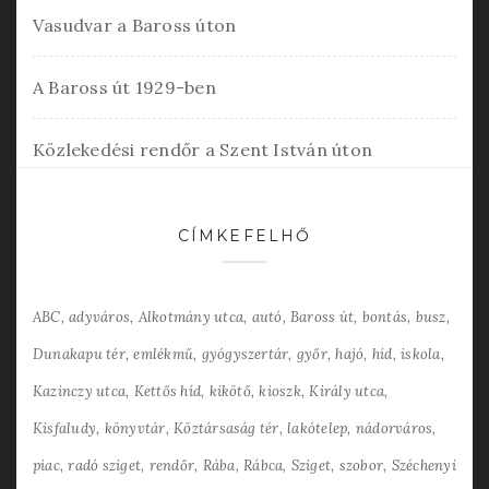
Vasudvar a Baross úton
A Baross út 1929-ben
Közlekedési rendőr a Szent István úton
CÍMKEFELHŐ
ABC
adyváros
Alkotmány utca
autó
Baross út
bontás
busz
Dunakapu tér
emlékmű
gyógyszertár
győr
hajó
híd
iskola
Kazinczy utca
Kettős híd
kikötő
kioszk
Király utca
Kisfaludy
könyvtár
Köztársaság tér
lakótelep
nádorváros
piac
radó sziget
rendőr
Rába
Rábca
Sziget
szobor
Széchenyi