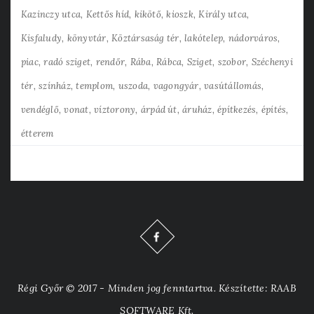
Kazinczy utca
Kettős híd
kikötő
kioszk
Király utca
Kisfaludy
könyvtár
Köztársaság tér
lakótelep
nádorváros
piac
radó sziget
rendőr
Rába
Rábca
Sziget
szobor
Széchenyi
tér
színház
templom
uszoda
vagongyár
vasútállomás
vendéglő
vonat
víztorony
árpád út
áruház
építkezés
építés
étterem
Régi Győr © 2017 - Minden jog fenntartva. Készítette: RAAB
SOFTWARE Kft.