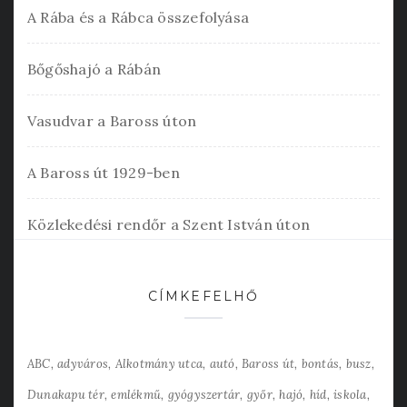
A Rába és a Rábca összefolyása
Bőgőshajó a Rábán
Vasudvar a Baross úton
A Baross út 1929-ben
Közlekedési rendőr a Szent István úton
CÍMKEFELHŐ
ABC
adyváros
Alkotmány utca
autó
Baross út
bontás
busz
Dunakapu tér
emlékmű
gyógyszertár
győr
hajó
híd
iskola