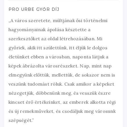
PRO URBE GYŐR DÍJ
„A város szeretete, múltjának ősi történelmi
hagyományainak ápolása késztette a
szerkesztőket az oldal létrehozásában. Mi
győriek, akik itt születtünk, itt éljük le dolgos
életünket ebben a városban, naponta látjuk a
képek ábrázolta városrészeket. Nap, mint nap
elmegyünk előttük, mellettük, de sokszor nem is
veszünk tudomást róluk. Csak amikor a képeket
nézegetjük, döbbenünk meg, és vesszük észre
kincset érő értékeinket, az emberek alkotta régi
és új remekműveket, és csodáljuk meg városunk
szépségét.”