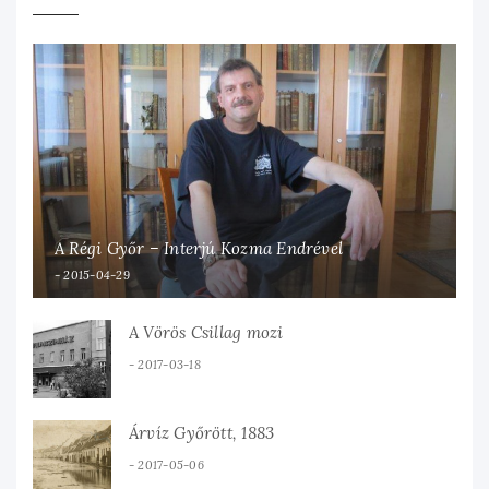
A Régi Győr – Interjú Kozma Endrével
2015-04-29
A Vörös Csillag mozi
2017-03-18
Árvíz Győrött, 1883
2017-05-06