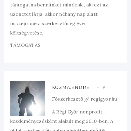
támogatna bennünket mindenki, aki ezt az
üzenetet látja, akkor néhány nap alatt
összejönne a szerkesztőség éves
költségvetése.
TÁMOGATÁS
KOZMA.ENDRE
Főszerkesztő // regigyor.hu
A Régi Győr nonprofit
kezdeményezésként alakult meg 2010-ben. A
oldal szerkesztői szabadidejükben gyűjtik,