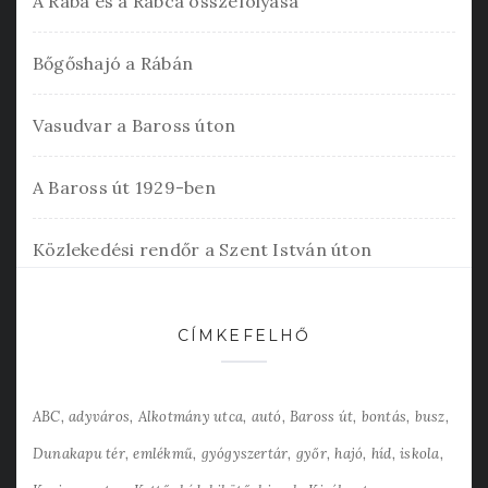
A Rába és a Rábca összefolyása
Bőgőshajó a Rábán
Vasudvar a Baross úton
A Baross út 1929-ben
Közlekedési rendőr a Szent István úton
CÍMKEFELHŐ
ABC
adyváros
Alkotmány utca
autó
Baross út
bontás
busz
Dunakapu tér
emlékmű
gyógyszertár
győr
hajó
híd
iskola