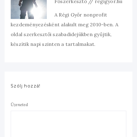
Főszerkesztő // regigyor.hu
A Régi Győr nonprofit
kezdeményezésként alakult meg 2010-ben. A
oldal szerkesztői szabadidejükben gyűjtik,
készítik napi szinten a tartalmakat.
Szólj hozzá!
Üzeneted