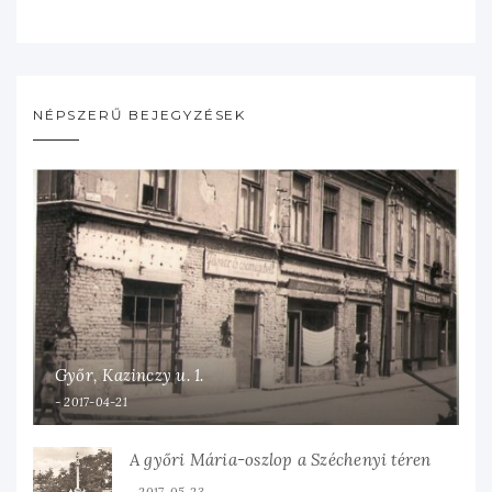
NÉPSZERŰ BEJEGYZÉSEK
Győr, Kazinczy u. 1.
2017-04-21
A győri Mária-oszlop a Széchenyi téren