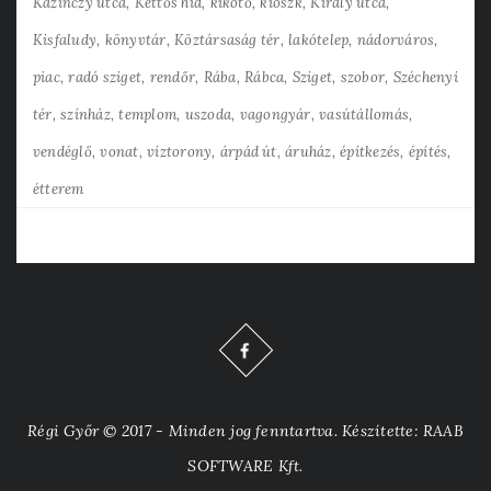
Kazinczy utca
Kettős híd
kikötő
kioszk
Király utca
Kisfaludy
könyvtár
Köztársaság tér
lakótelep
nádorváros
piac
radó sziget
rendőr
Rába
Rábca
Sziget
szobor
Széchenyi
tér
színház
templom
uszoda
vagongyár
vasútállomás
vendéglő
vonat
víztorony
árpád út
áruház
építkezés
építés
étterem
Régi Győr © 2017 - Minden jog fenntartva. Készítette: RAAB
SOFTWARE Kft.