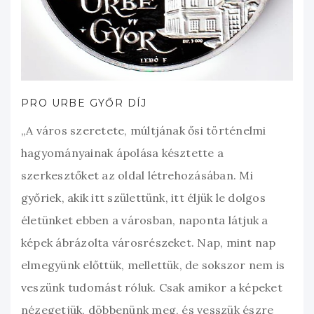
PRO URBE GYŐR DÍJ
„A város szeretete, múltjának ősi történelmi
hagyományainak ápolása késztette a
szerkesztőket az oldal létrehozásában. Mi
győriek, akik itt születtünk, itt éljük le dolgos
életünket ebben a városban, naponta látjuk a
képek ábrázolta városrészeket. Nap, mint nap
elmegyünk előttük, mellettük, de sokszor nem is
veszünk tudomást róluk. Csak amikor a képeket
nézegetjük, döbbenünk meg, és vesszük észre