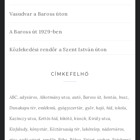
Vasudvar a Baross úton
A Baross út 1929-ben
Közlekedési rendőr a Szent István úton
CÍMKEFELHŐ
ABC
adyváros
Alkotmány utca
autó
Baross út
bontás
busz
Dunakapu tér
emlékmű
gyógyszertár
győr
hajó
híd
iskola
Kazinczy utca
Kettős híd
kikötő
kioszk
Király utca
Kisfaludy
könyvtár
Köztársaság tér
lakótelep
nádorváros
piac
radó sziget
rendőr
Rába
Rábca
Sziget
szobor
Széchenyi