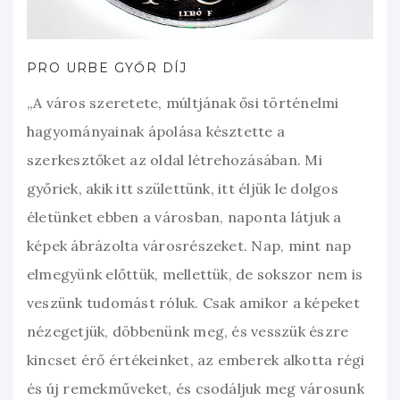
PRO URBE GYŐR DÍJ
„A város szeretete, múltjának ősi történelmi
hagyományainak ápolása késztette a
szerkesztőket az oldal létrehozásában. Mi
győriek, akik itt születtünk, itt éljük le dolgos
életünket ebben a városban, naponta látjuk a
képek ábrázolta városrészeket. Nap, mint nap
elmegyünk előttük, mellettük, de sokszor nem is
veszünk tudomást róluk. Csak amikor a képeket
nézegetjük, döbbenünk meg, és vesszük észre
kincset érő értékeinket, az emberek alkotta régi
és új remekműveket, és csodáljuk meg városunk