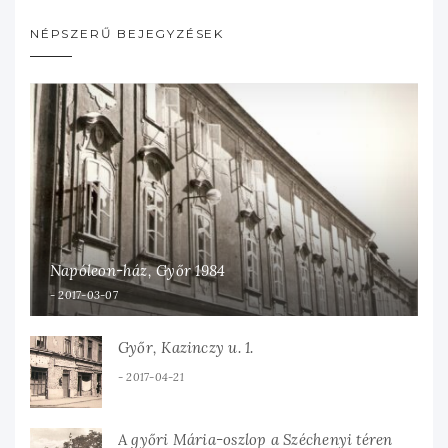
NÉPSZERŰ BEJEGYZÉSEK
Napóleon-ház, Győr 1984
2017-03-07
Győr, Kazinczy u. 1.
2017-04-21
A győri Mária-oszlop a Széchenyi téren