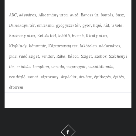
ABC
adyváros
Alkotmány utca
autó
Baross út
bontás
busz
Dunakapu tér
emlékmű
gyógyszertár
győr
hajó
híd
iskola
Kazinczy utca
Kettős híd
kikötő
kioszk
Király utca
Kisfaludy
könyvtár
Köztársaság tér
lakótelep
nádorváros
piac
radó sziget
rendőr
Rába
Rábca
Sziget
szobor
Széchenyi
tér
színház
templom
uszoda
vagongyár
vasútállomás
vendéglő
vonat
víztorony
árpád út
áruház
építkezés
építés
étterem