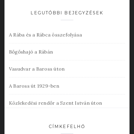
LEGUTÓBBI BEJEGYZÉSEK
A Rába és a Rábca összefolyása
Bőgőshajó a Rábán
Vasudvar a Baross úton
A Baross út 1929-ben
Közlekedési rendőr a Szent István úton
CÍMKEFELHŐ