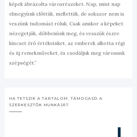
képek ábrázolta városrészeket. Nap, mint nap
elmegyünk előttük, mellettük, de sokszor nem is
veszünk tudomást róluk. Csak amikor a képeket
nézegetjük, döbbenünk meg, és vesszük észre
kincset érő értékeinket, az emberek alkotta régi
és új remekműveket, és csodáljuk meg városunk
szépségét.”
HA TETSZIK A TARTALOM, TÁMOGASD A
SZERKESZTŐK MUNKÁJÁT