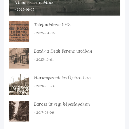
A bencés csónakház
2025-01-07
Telefonkönyv 1943.
2025-04-05
Bazár a Deák Ferenc utcában
2025-10-01
Harangszentelés Újvárosban
2026-03-24
Baross út régi képeslapokon
2017-03-09