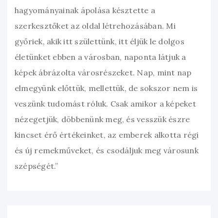
hagyományainak ápolása késztette a
szerkesztőket az oldal létrehozásában. Mi
győriek, akik itt születtünk, itt éljük le dolgos
életünket ebben a városban, naponta látjuk a
képek ábrázolta városrészeket. Nap, mint nap
elmegyünk előttük, mellettük, de sokszor nem is
veszünk tudomást róluk. Csak amikor a képeket
nézegetjük, döbbenünk meg, és vesszük észre
kincset érő értékeinket, az emberek alkotta régi
és új remekműveket, és csodáljuk meg városunk
szépségét.”