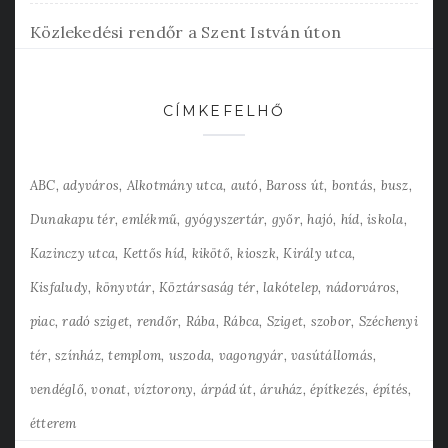
Közlekedési rendőr a Szent István úton
CÍMKEFELHŐ
ABC
adyváros
Alkotmány utca
autó
Baross út
bontás
busz
Dunakapu tér
emlékmű
gyógyszertár
győr
hajó
híd
iskola
Kazinczy utca
Kettős híd
kikötő
kioszk
Király utca
Kisfaludy
könyvtár
Köztársaság tér
lakótelep
nádorváros
piac
radó sziget
rendőr
Rába
Rábca
Sziget
szobor
Széchenyi
tér
színház
templom
uszoda
vagongyár
vasútállomás
vendéglő
vonat
víztorony
árpád út
áruház
építkezés
építés
étterem