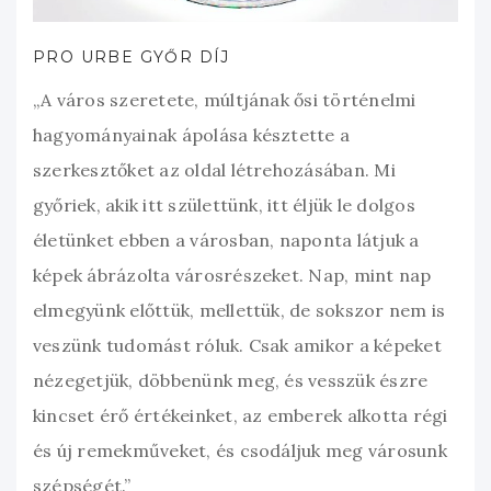
PRO URBE GYŐR DÍJ
„A város szeretete, múltjának ősi történelmi
hagyományainak ápolása késztette a
szerkesztőket az oldal létrehozásában. Mi
győriek, akik itt születtünk, itt éljük le dolgos
életünket ebben a városban, naponta látjuk a
képek ábrázolta városrészeket. Nap, mint nap
elmegyünk előttük, mellettük, de sokszor nem is
veszünk tudomást róluk. Csak amikor a képeket
nézegetjük, döbbenünk meg, és vesszük észre
kincset érő értékeinket, az emberek alkotta régi
és új remekműveket, és csodáljuk meg városunk
szépségét.”