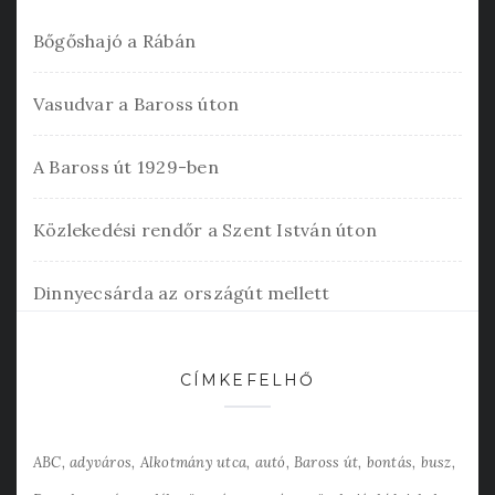
Bőgőshajó a Rábán
Vasudvar a Baross úton
A Baross út 1929-ben
Közlekedési rendőr a Szent István úton
Dinnyecsárda az országút mellett
CÍMKEFELHŐ
ABC
adyváros
Alkotmány utca
autó
Baross út
bontás
busz