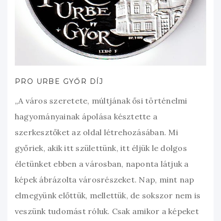
PRO URBE GYŐR DÍJ
„A város szeretete, múltjának ősi történelmi
hagyományainak ápolása késztette a
szerkesztőket az oldal létrehozásában. Mi
győriek, akik itt születtünk, itt éljük le dolgos
életünket ebben a városban, naponta látjuk a
képek ábrázolta városrészeket. Nap, mint nap
elmegyünk előttük, mellettük, de sokszor nem is
veszünk tudomást róluk. Csak amikor a képeket