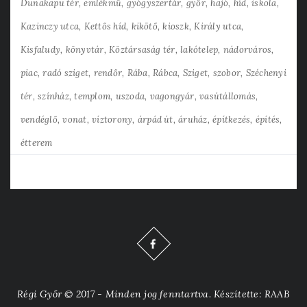
Dunakapu tér
emlékmű
gyógyszertár
győr
hajó
híd
iskola
Kazinczy utca
Kettős híd
kikötő
kioszk
Király utca
Kisfaludy
könyvtár
Köztársaság tér
lakótelep
nádorváros
piac
radó sziget
rendőr
Rába
Rábca
Sziget
szobor
Széchenyi
tér
színház
templom
uszoda
vagongyár
vasútállomás
vendéglő
vonat
víztorony
árpád út
áruház
építkezés
építés
étterem
Régi Győr © 2017 - Minden jog fenntartva. Készítette: RAAB