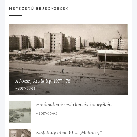
NÉPSZERŰ BEJEGYZÉSEK
A József Attila ltp. 1977- 78
2017-03-11
Hajómalmok Győrben és környékén
2017-05-03
Kisfaludy utca 30. a „Mohácsy”