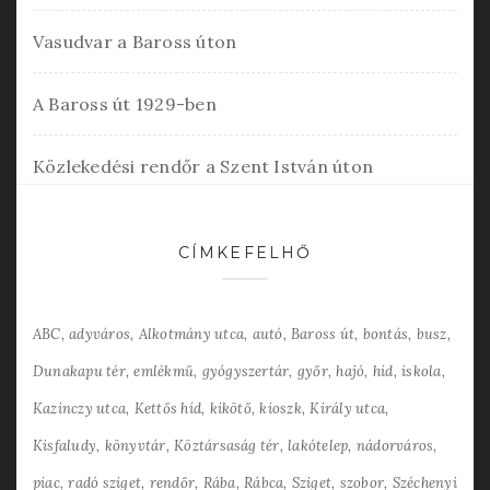
Vasudvar a Baross úton
A Baross út 1929-ben
Közlekedési rendőr a Szent István úton
CÍMKEFELHŐ
ABC
adyváros
Alkotmány utca
autó
Baross út
bontás
busz
Dunakapu tér
emlékmű
gyógyszertár
győr
hajó
híd
iskola
Kazinczy utca
Kettős híd
kikötő
kioszk
Király utca
Kisfaludy
könyvtár
Köztársaság tér
lakótelep
nádorváros
piac
radó sziget
rendőr
Rába
Rábca
Sziget
szobor
Széchenyi