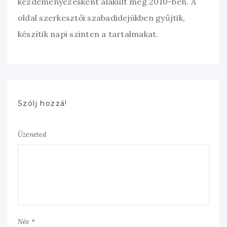
kezdeményezésként alakult meg 2010-ben. A
oldal szerkesztői szabadidejükben gyűjtik,
készítik napi szinten a tartalmakat.
Szólj hozzá!
Üzeneted
Név *