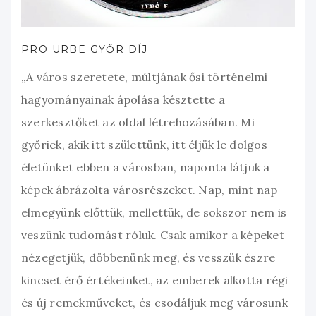
PRO URBE GYŐR DÍJ
„A város szeretete, múltjának ősi történelmi
hagyományainak ápolása késztette a
szerkesztőket az oldal létrehozásában. Mi
győriek, akik itt születtünk, itt éljük le dolgos
életünket ebben a városban, naponta látjuk a
képek ábrázolta városrészeket. Nap, mint nap
elmegyünk előttük, mellettük, de sokszor nem is
veszünk tudomást róluk. Csak amikor a képeket
nézegetjük, döbbenünk meg, és vesszük észre
kincset érő értékeinket, az emberek alkotta régi
és új remekműveket, és csodáljuk meg városunk