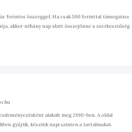
zár forintos összeggel. Ha csak 500 forinttal támogatna
átja, akkor néhány nap alatt összejönne a szerkesztőség
or.hu
kezdeményezésként alakult meg 2010-ben. A oldal
ben gyűjtik, készítik napi szinten a tartalmakat.