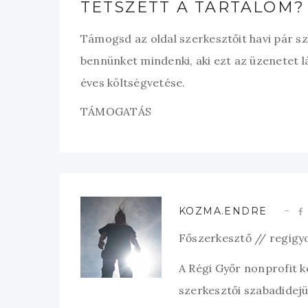
TETSZETT A TARTALOM?
Támogsd az oldal szerkesztőit havi pár s
bennünket mindenki, aki ezt az üzenetet l
éves költségvetése.
TÁMOGATÁS
KOZMA.ENDRE
Főszerkesztő // regigy
A Régi Győr nonprofit 
szerkesztői szabadidejük