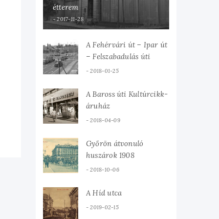
étterem
2017-11-28
A Fehérvári út – Ipar út
– Felszabadulás úti
csomópont
2018-01-25
A Baross úti Kultúrcikk-
áruház
2018-04-09
Győrön átvonuló
huszárok 1908
2018-10-06
A Híd utca
2019-02-15