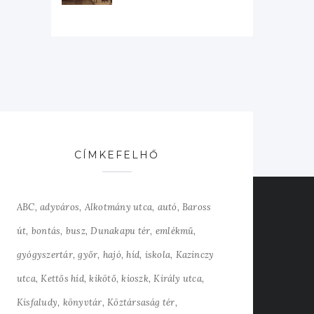
CÍMKEFELHŐ
ABC
adyváros
Alkotmány utca
autó
Baross
út
bontás
busz
Dunakapu tér
emlékmű
gyógyszertár
győr
hajó
híd
iskola
Kazinczy
utca
Kettős híd
kikötő
kioszk
Király utca
Kisfaludy
könyvtár
Köztársaság tér