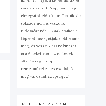
naponta látjuk a képek ábrázolta
városrészeket. Nap, mint nap
elmegyünk előttük, mellettük, de
sokszor nem is veszünk
tudomást róluk. Csak amikor a
képeket nézegetjük, döbbenünk
meg, és vesszük észre kincset
érő értékeinket, az emberek
alkotta régi és új
remekműveket, és csodáljuk
meg városunk szépségét.”
HA TETSZIK A TARTALOM,