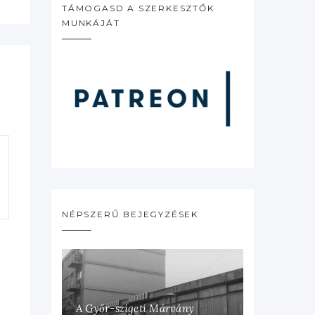
TÁMOGASD A SZERKESZTŐK
MUNKÁJÁT
NÉPSZERŰ BEJEGYZÉSEK
A Győr-szigeti Márvány