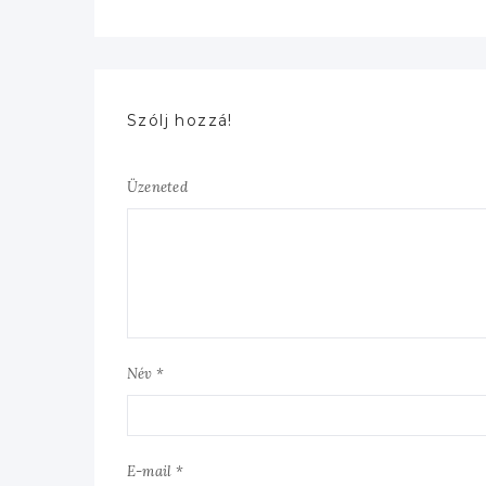
Szólj hozzá!
Üzeneted
Név *
E-mail *