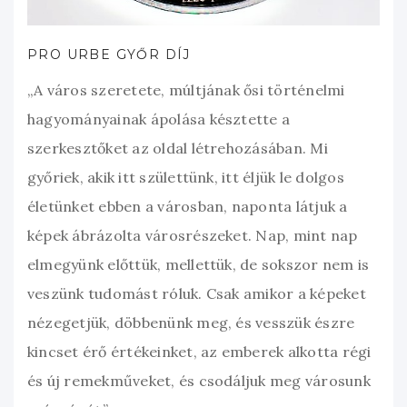
PRO URBE GYŐR DÍJ
„A város szeretete, múltjának ősi történelmi
hagyományainak ápolása késztette a
szerkesztőket az oldal létrehozásában. Mi
győriek, akik itt születtünk, itt éljük le dolgos
életünket ebben a városban, naponta látjuk a
képek ábrázolta városrészeket. Nap, mint nap
elmegyünk előttük, mellettük, de sokszor nem is
veszünk tudomást róluk. Csak amikor a képeket
nézegetjük, döbbenünk meg, és vesszük észre
kincset érő értékeinket, az emberek alkotta régi
és új remekműveket, és csodáljuk meg városunk