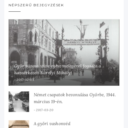
NÉPSZERŰ BEJEGYZÉSEK
Győr városa szíve egész melegével fogadta a
hazaérkezett Károlyi Mihályt
2017-02-05
Német csapatok bevonulása Győrbe, 1944.
március 19-én.
2017-03-20
A győri vashonvéd