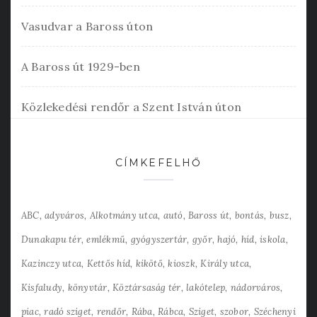
Vasudvar a Baross úton
A Baross út 1929-ben
Közlekedési rendőr a Szent István úton
CÍMKEFELHŐ
ABC
adyváros
Alkotmány utca
autó
Baross út
bontás
busz
Dunakapu tér
emlékmű
gyógyszertár
győr
hajó
híd
iskola
Kazinczy utca
Kettős híd
kikötő
kioszk
Király utca
Kisfaludy
könyvtár
Köztársaság tér
lakótelep
nádorváros
piac
radó sziget
rendőr
Rába
Rábca
Sziget
szobor
Széchenyi