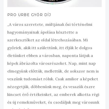
PRO URBE GYŐR DÍJ
„A város szeretete, múltjának ősi történelmi
hagyományainak ápolása késztette a
szerkesztőket az oldal létrehozásában. Mi
győriek, akik itt születtünk, itt éljük le dolgos
életünket ebben a városban, naponta látjuk a
képek ábrázolta városrészeket. Nap, mint nap
elmegyünk előttük, mellettük, de sokszor nem is
veszünk tudomást róluk. Csak amikor a képeket
nézegetjük, döbbenünk meg, és vesszük észre
kincset érő értékeinket, az emberek alkotta régi
és új remekműveket, és csodáljuk meg városunk