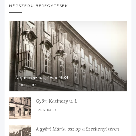
NÉPSZERŰ BEJEGYZÉSEK
Napóleon-ház, Győr 1984
2017-03-07
Győr, Kazinczy u. 1.
2017-04-21
A győri Mária-oszlop a Széchenyi téren