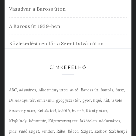
Vasudvar a Baross úton
A Baross út 1929-ben
Közlekedési rendőr a Szent István úton
CÍMKEFELHŐ
ABC
adyváros
Alkotmány utca
autó
Baross út
bontás
busz
Dunakapu tér
emlékmű
gyógyszertár
győr
hajó
híd
iskola
Kazinczy utca
Kettős híd
kikötő
kioszk
Király utca
Kisfaludy
könyvtár
Köztársaság tér
lakótelep
nádorváros
piac
radó sziget
rendőr
Rába
Rábca
Sziget
szobor
Széchenyi