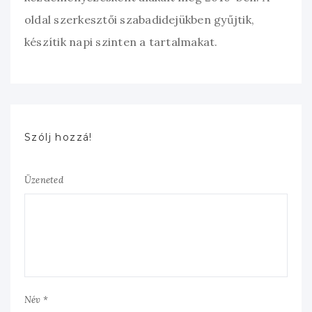
oldal szerkesztői szabadidejükben gyűjtik,
készítik napi szinten a tartalmakat.
Szólj hozzá!
Üzeneted
Név *