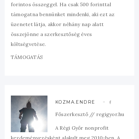
forintos összeggel. Ha csak 500 forinttal
támogatna bennünket mindenki, aki ezt az
üzenetet látja, akkor néhány nap alatt
összejönne a szerkesztőség éves
költségvetése.
TÁMOGATÁS
KOZMA.ENDRE
Főszerkesztő // regigyor.hu
A Régi Győr nonprofit
kezdeményezésként alakult meg 2010-ben. A