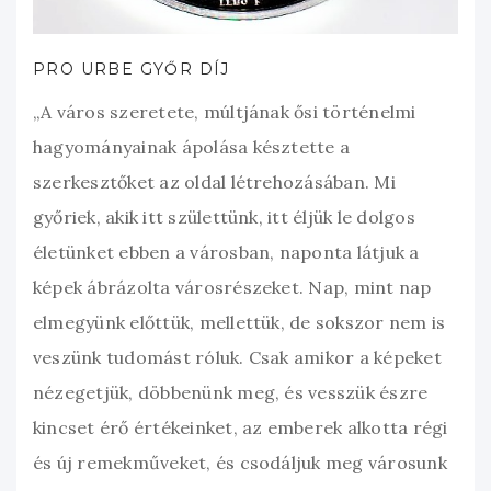
PRO URBE GYŐR DÍJ
„A város szeretete, múltjának ősi történelmi
hagyományainak ápolása késztette a
szerkesztőket az oldal létrehozásában. Mi
győriek, akik itt születtünk, itt éljük le dolgos
életünket ebben a városban, naponta látjuk a
képek ábrázolta városrészeket. Nap, mint nap
elmegyünk előttük, mellettük, de sokszor nem is
veszünk tudomást róluk. Csak amikor a képeket
nézegetjük, döbbenünk meg, és vesszük észre
kincset érő értékeinket, az emberek alkotta régi
és új remekműveket, és csodáljuk meg városunk