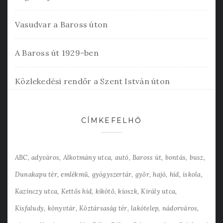
Vasudvar a Baross úton
A Baross út 1929-ben
Közlekedési rendőr a Szent István úton
CÍMKEFELHŐ
ABC
adyváros
Alkotmány utca
autó
Baross út
bontás
busz
Dunakapu tér
emlékmű
gyógyszertár
győr
hajó
híd
iskola
Kazinczy utca
Kettős híd
kikötő
kioszk
Király utca
Kisfaludy
könyvtár
Köztársaság tér
lakótelep
nádorváros