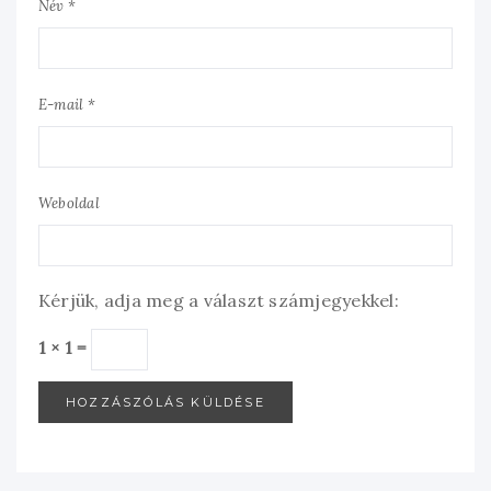
Név *
E-mail *
Weboldal
Kérjük, adja meg a választ számjegyekkel:
1 × 1 =