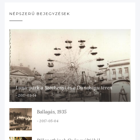
NÉPSZERŰ BEJEGYZÉSEK
Luna-park a Széchenyi és a Dunakapu téren
2017-03-14
Ballagás, 1935
2017-05-04