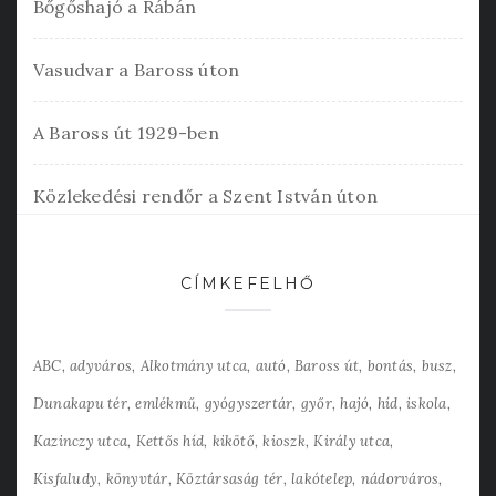
Bőgőshajó a Rábán
Vasudvar a Baross úton
A Baross út 1929-ben
Közlekedési rendőr a Szent István úton
CÍMKEFELHŐ
ABC
adyváros
Alkotmány utca
autó
Baross út
bontás
busz
Dunakapu tér
emlékmű
gyógyszertár
győr
hajó
híd
iskola
Kazinczy utca
Kettős híd
kikötő
kioszk
Király utca
Kisfaludy
könyvtár
Köztársaság tér
lakótelep
nádorváros