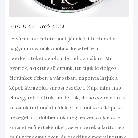
PRO URBE GYŐR DÍJ
„A város szeretete, múltjának ősi történelmi
hagyományainak ápolása késztette a
szerkesztőket az oldal létrehozásában. Mi
győriek, akik itt születtünk, itt éljük le dolgos
életünket ebben a városban, naponta látjuk a
képek ábrázolta városrészeket. Nap, mint nap
elmegyünk előttük, mellettük, de sokszor nem is
veszünk tudomást róluk. Csak amikor a képeket
nézegetjük, döbbenünk meg, és vesszük észre
kincset érő értékeinket, az emberek alkotta régi
és új remekműveket, és csodáljuk meg városunk