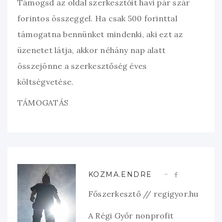
Támogsd az oldal szerkesztőit havi pár szár
forintos összeggel. Ha csak 500 forinttal
támogatna bennünket mindenki, aki ezt az
üzenetet látja, akkor néhány nap alatt
összejönne a szerkesztőség éves
költségvetése.
TÁMOGATÁS
KOZMA.ENDRE
Főszerkesztő // regigyor.hu
A Régi Győr nonprofit