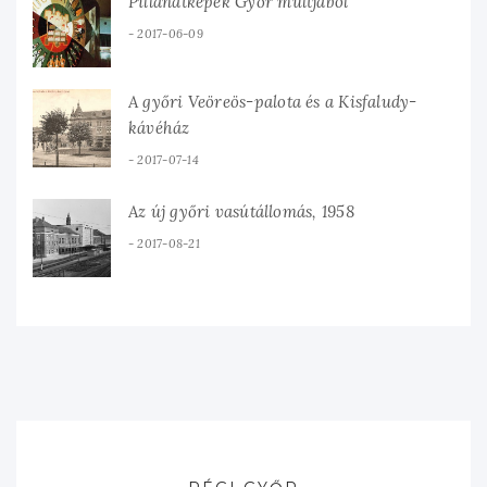
Pillanatképek Győr múltjából
2017-06-09
A győri Veöreös-palota és a Kisfaludy-
kávéház
2017-07-14
Az új győri vasútállomás, 1958
2017-08-21