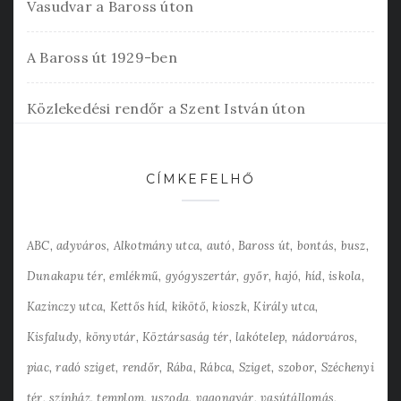
Vasudvar a Baross úton
A Baross út 1929-ben
Közlekedési rendőr a Szent István úton
CÍMKEFELHŐ
ABC
adyváros
Alkotmány utca
autó
Baross út
bontás
busz
Dunakapu tér
emlékmű
gyógyszertár
győr
hajó
híd
iskola
Kazinczy utca
Kettős híd
kikötő
kioszk
Király utca
Kisfaludy
könyvtár
Köztársaság tér
lakótelep
nádorváros
piac
radó sziget
rendőr
Rába
Rábca
Sziget
szobor
Széchenyi
tér
színház
templom
uszoda
vagongyár
vasútállomás