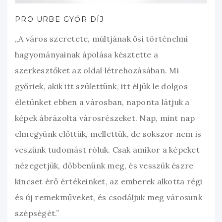
PRO URBE GYŐR DÍJ
„A város szeretete, múltjának ősi történelmi
hagyományainak ápolása késztette a
szerkesztőket az oldal létrehozásában. Mi
győriek, akik itt születtünk, itt éljük le dolgos
életünket ebben a városban, naponta látjuk a
képek ábrázolta városrészeket. Nap, mint nap
elmegyünk előttük, mellettük, de sokszor nem is
veszünk tudomást róluk. Csak amikor a képeket
nézegetjük, döbbenünk meg, és vesszük észre
kincset érő értékeinket, az emberek alkotta régi
és új remekműveket, és csodáljuk meg városunk
szépségét.”