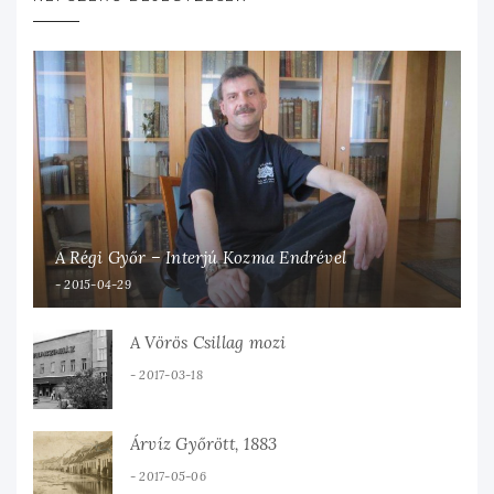
A Régi Győr – Interjú Kozma Endrével
2015-04-29
A Vörös Csillag mozi
2017-03-18
Árvíz Győrött, 1883
2017-05-06