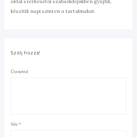
oldal szerkesztői szabadidejükben gyűjtik,
készítik napi szinten a tartalmakat.
Szólj hozzá!
Üzeneted
Név *