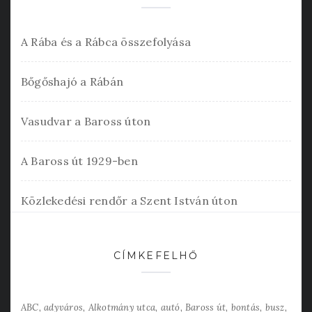
A Rába és a Rábca összefolyása
Bőgőshajó a Rábán
Vasudvar a Baross úton
A Baross út 1929-ben
Közlekedési rendőr a Szent István úton
CÍMKEFELHŐ
ABC
adyváros
Alkotmány utca
autó
Baross út
bontás
busz