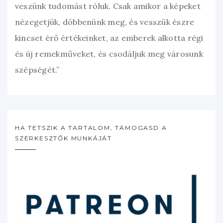
veszünk tudomást róluk. Csak amikor a képeket
nézegetjük, döbbenünk meg, és vesszük észre
kincset érő értékeinket, az emberek alkotta régi
és új remekműveket, és csodáljuk meg városunk
szépségét.”
HA TETSZIK A TARTALOM, TÁMOGASD A
SZERKESZTŐK MUNKÁJÁT