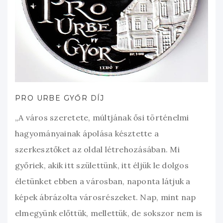
PRO URBE GYŐR DÍJ
„A város szeretete, múltjának ősi történelmi
hagyományainak ápolása késztette a
szerkesztőket az oldal létrehozásában. Mi
győriek, akik itt születtünk, itt éljük le dolgos
életünket ebben a városban, naponta látjuk a
képek ábrázolta városrészeket. Nap, mint nap
elmegyünk előttük, mellettük, de sokszor nem is