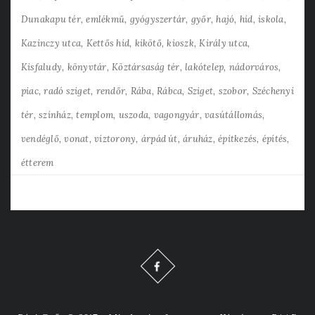
Dunakapu tér
emlékmű
gyógyszertár
győr
hajó
híd
iskola
Kazinczy utca
Kettős híd
kikötő
kioszk
Király utca
Kisfaludy
könyvtár
Köztársaság tér
lakótelep
nádorváros
piac
radó sziget
rendőr
Rába
Rábca
Sziget
szobor
Széchenyi
tér
színház
templom
uszoda
vagongyár
vasútállomás
vendéglő
vonat
víztorony
árpád út
áruház
építkezés
építés
étterem