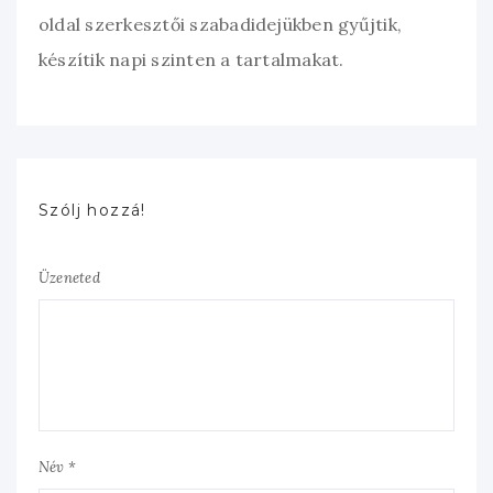
oldal szerkesztői szabadidejükben gyűjtik,
készítik napi szinten a tartalmakat.
Szólj hozzá!
Üzeneted
Név *