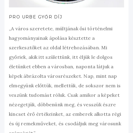
PRO URBE GYŐR DÍJ
„A város szeretete, múltjának ősi történelmi
hagyományainak ápolása késztette a
szerkesztőket az oldal létrehozásában. Mi
győriek, akik itt születtünk, itt éljük le dolgos
életünket ebben a városban, naponta látjuk a
képek ábrázolta városrészeket. Nap, mint nap
elmegyünk előttük, mellettük, de sokszor nem is
veszünk tudomást róluk. Csak amikor a képeket
nézegetjük, döbbenünk meg, és vesszük észre
kincset érő értékeinket, az emberek alkotta régi
és új remekműveket, és csodáljuk meg városunk