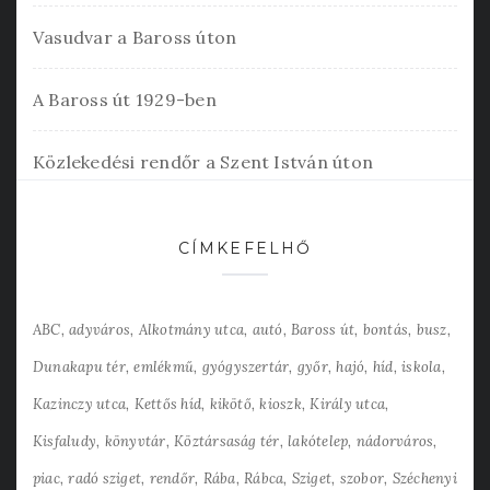
Vasudvar a Baross úton
A Baross út 1929-ben
Közlekedési rendőr a Szent István úton
CÍMKEFELHŐ
ABC
adyváros
Alkotmány utca
autó
Baross út
bontás
busz
Dunakapu tér
emlékmű
gyógyszertár
győr
hajó
híd
iskola
Kazinczy utca
Kettős híd
kikötő
kioszk
Király utca
Kisfaludy
könyvtár
Köztársaság tér
lakótelep
nádorváros
piac
radó sziget
rendőr
Rába
Rábca
Sziget
szobor
Széchenyi