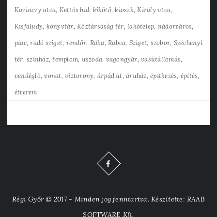
Kazinczy utca
Kettős híd
kikötő
kioszk
Király utca
Kisfaludy
könyvtár
Köztársaság tér
lakótelep
nádorváros
piac
radó sziget
rendőr
Rába
Rábca
Sziget
szobor
Széchenyi
tér
színház
templom
uszoda
vagongyár
vasútállomás
vendéglő
vonat
víztorony
árpád út
áruház
építkezés
építés
étterem
Régi Győr © 2017 - Minden jog fenntartva. Készítette: RAAB
SOFTWARE Kft.