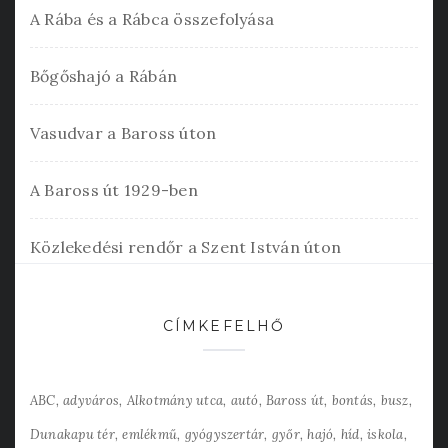
A Rába és a Rábca összefolyása
Bőgőshajó a Rábán
Vasudvar a Baross úton
A Baross út 1929-ben
Közlekedési rendőr a Szent István úton
CÍMKEFELHŐ
ABC
adyváros
Alkotmány utca
autó
Baross út
bontás
busz
Dunakapu tér
emlékmű
gyógyszertár
győr
hajó
híd
iskola