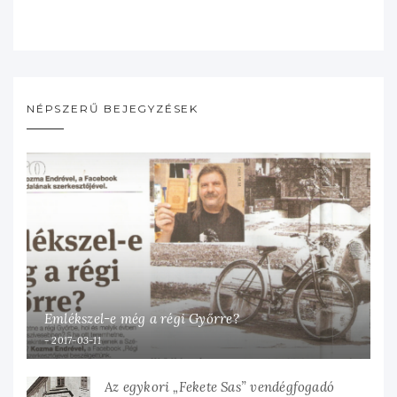
NÉPSZERŰ BEJEGYZÉSEK
Emlékszel-e még a régi Győrre?
2017-03-11
Az egykori „Fekete Sas” vendégfogadó