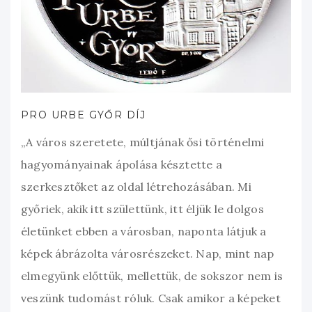
PRO URBE GYŐR DÍJ
„A város szeretete, múltjának ősi történelmi
hagyományainak ápolása késztette a
szerkesztőket az oldal létrehozásában. Mi
győriek, akik itt születtünk, itt éljük le dolgos
életünket ebben a városban, naponta látjuk a
képek ábrázolta városrészeket. Nap, mint nap
elmegyünk előttük, mellettük, de sokszor nem is
veszünk tudomást róluk. Csak amikor a képeket