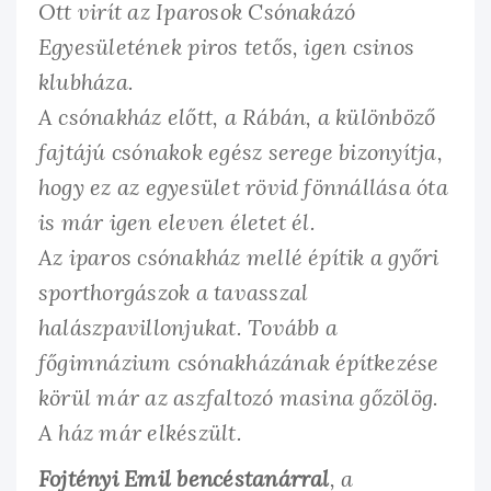
Ott virít az Iparosok Csónakázó
Egyesületének piros tetős, igen csinos
klubháza.
A csónakház előtt, a Rábán, a különböző
fajtájú csónakok egész serege bizonyítja,
hogy ez az egyesület rövid fönnállása óta
is már igen eleven életet él.
Az iparos csónakház mellé építik a győri
sporthorgászok a tavasszal
halászpavillonjukat. Tovább a
főgimnázium csónakházának építkezése
körül már az aszfaltozó masina gőzölög.
A ház már elkészült.
Fojtényi Emil bencéstanárral
, a