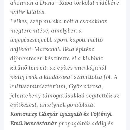
ahonnan a Duna—Rába torkolat vidékére
nyílik kilátás.
Lelkes, szép munka volt a csónakhoz
megteremtése, amelyben a
legegészsegeebb sport kapott méltó
hajlékot. Marschall Béla építész
díjmentesen készítette el a klubház
kitűnő terveit, az építés munkájánál
pédig csak a kiadásokat számította föl. A
kultuszminisztérium, Győr városa,
jelentékeny támogatásukkal segítették az
építkezést, amelynek gondolatát
Komonczy Gáspár igazgató és Fojtényi
Emil bencéstanár
propagálták addig és