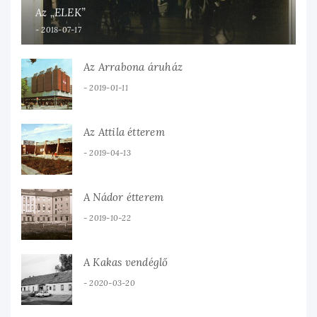
Az „ELEK”
2018-07-17
Az Arrabona áruház
2019-01-11
Az Attila étterem
2019-04-13
A Nádor étterem
2019-10-22
A Kakas vendéglő
2020-03-20