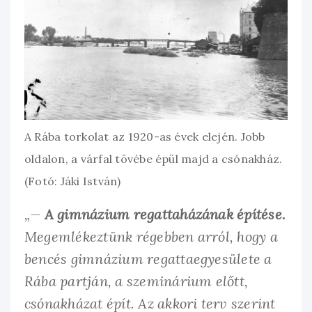
A Rába torkolat az 1920-as évek elején. Jobb
oldalon, a várfal tövébe épül majd a csónakház.
(Fotó: Jáki István)
„—
A gimnázium regattaházának építése.
Megemlékeztünk régebben arról, hogy a
bencés gimnázium regattaegyesülete a
Rába partján, a szeminárium előtt,
csónakházat épít. Az akkori terv szerint