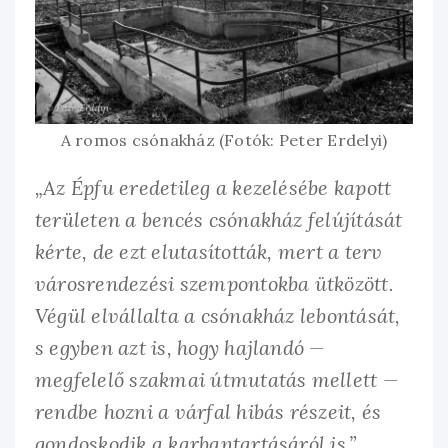
A romos csónakház (Fotók: Peter Erdelyi)
„Az Épfu eredetileg a kezelésébe kapott
területen a bencés csónakház felújítását
kérte, de ezt elutasították, mert a terv
városrendezési szempontokba ütközött.
Végül elvállalta a csónakház lebontását,
s egyben azt is, hogy hajlandó —
megfelelő szakmai útmutatás mellett —
rendbe hozni a várfal hibás részeit, és
gondoskodik a karbantartásáról is.”