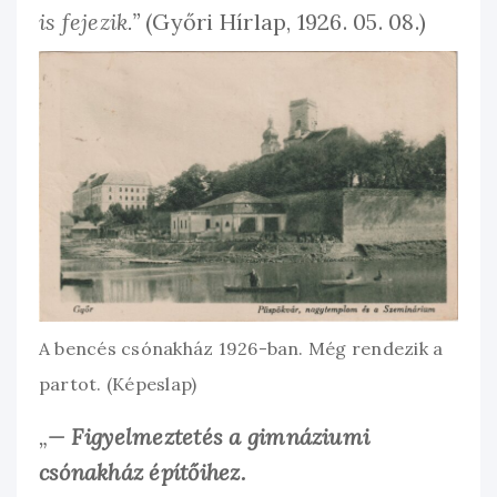
is fejezik.”
(Győri Hírlap, 1926. 05. 08.)
A bencés csónakház 1926-ban. Még rendezik a
partot. (Képeslap)
„
— Figyelmeztetés a gimnáziumi
csónakház építőihez.