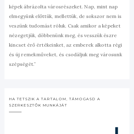
képek ábrázolta városrészeket. Nap, mint nap
elmegyünk előttük, mellettük, de sokszor nem is
veszünk tudomást róluk. Csak amikor a képeket
nézegetjük, döbbenünk meg, és vesszük észre
kincset érő értékeinket, az emberek alkotta régi
és új remekműveket, és csodáljuk meg városunk
szépségét.”
HA TETSZIK A TARTALOM, TÁMOGASD A
SZERKESZTŐK MUNKÁJÁT