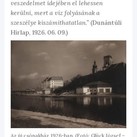
veszedelmet idejében el lehessen
kerülni, mert a víz folyásának a
szeszélye kiszámithatatlan.”
(Dunántúli
Hírlap, 1926. 06. 09.)
Az új csónakház 1926-ban. (Fotó: Glück József –