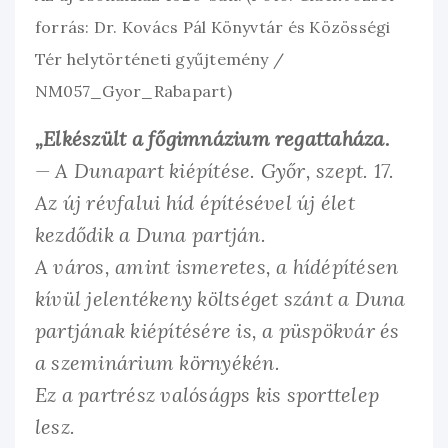
forrás: Dr. Kovács Pál Könyvtár és Közösségi
Tér helytörténeti gyűjtemény /
NM057_Gyor_Rabapart)
„Elkészült a főgimnázium regattaháza.
— A Dunapart kiépítése. Győr, szept. 17.
Az új révfalui híd építésével új élet
kezdődik a Duna partján.
A város, amint ismeretes, a hídépítésen
kívül jelentékeny költséget szánt a Duna
partjának kiépítésére is, a püspökvár és
a szeminárium környékén.
Ez a partrész valóságps kis sporttelep
lesz.