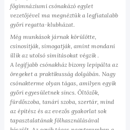
főgimnáziumi csónakázó egylet
vezetőjével ma megnéztük a legfiatalabb
győri regatta-klubházat.
Még munkások járnak körülötte,
csinosítják, simogatják, amint mondani
illik az utolsó simításokat végzik .
A legifjabb csónakház bizony lepipálta az
öregeket a praktikusság dolgábán. Nagy
csónakterme olyan tágas, amilyen egyik
győri egyesületnek sincs. Öltözők,
fürdőszoba, tanári szoba, szertár, mind
az építész és az evezős gyakorlat sok
tapasztalatának fölhasználásával
készült. Az egyik tágas nagyteremben a