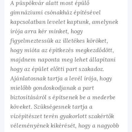
A püspökvár alatt most épülő
gimnáziumi csónakház építésével
kapcsolatban levelet kaptunk, amelynek
írója arra kér minket, hogy
figyelmeztessük az illetékes köröket,
hogy mióta az építkezés megkezdődött,
majdnem naponta meg lehet állapítani
hogy az épület előtti part szakadoz.
Ajánlatosnak tartja a levél írója, hogy
mielőbb gondoskodjanak a part
biztosításáról s építsenek be a mederbe
köveket. Szükségesnek tartja a
vízépitészet terén gyakorlott szakértők
véleményének kikérését, hogy a nagyobb