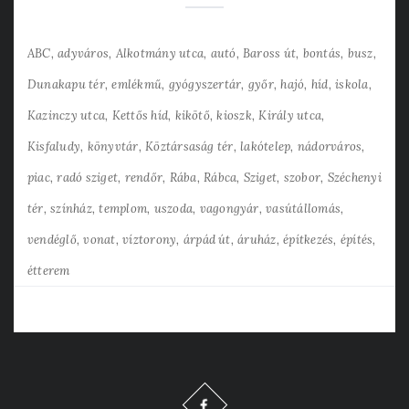
ABC
adyváros
Alkotmány utca
autó
Baross út
bontás
busz
Dunakapu tér
emlékmű
gyógyszertár
győr
hajó
híd
iskola
Kazinczy utca
Kettős híd
kikötő
kioszk
Király utca
Kisfaludy
könyvtár
Köztársaság tér
lakótelep
nádorváros
piac
radó sziget
rendőr
Rába
Rábca
Sziget
szobor
Széchenyi
tér
színház
templom
uszoda
vagongyár
vasútállomás
vendéglő
vonat
víztorony
árpád út
áruház
építkezés
építés
étterem