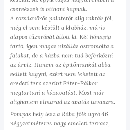
cserkészek is otthont kapnak.
A rozsdavörös palatetőt alig rakták föl,
még el sem késiült a klubház, máris
alapos tűzpróbát állott ki. Két hónapig
tartó, igen magas vízállás ostromolta a
falakat, de a házba nem tud beférkőzni
az árvíz. Hanem az épitőmunkát abba
kellett hagyni, ezért nem lehetett az
eredeti terv szerint Péter-Pálkor
megtartani a házavatást. Most már
alighanem elmarad az avatás tavaszra.
Pompás hely lesz a Rába fölé ugró 46
négyzetméteres nagy emeleti terrasz,