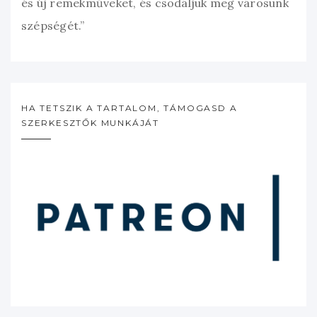
és új remekműveket, és csodáljuk meg városunk
szépségét.”
HA TETSZIK A TARTALOM, TÁMOGASD A
SZERKESZTŐK MUNKÁJÁT