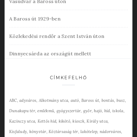
Vasudvar a Baross úton
A Baross út 1929-ben
Közlekedési rendőr a Szent István úton
Dinnyecsárda az országút mellett
CÍMKEFELHŐ
ABC
adyváros
Alkotmány utca
autó
Baross út
bontás
busz
Dunakapu tér
emlékmű
gyógyszertár
győr
hajó
híd
iskola
Kazinczy utca
Kettős híd
kikötő
kioszk
Király utca
Kisfaludy
könyvtár
Köztársaság tér
lakótelep
nádorváros