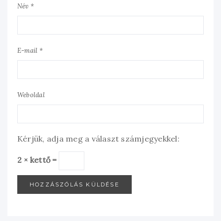
Név *
E-mail *
Weboldal
Kérjük, adja meg a választ számjegyekkel:
2 × kettő =