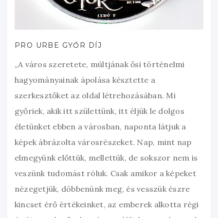
PRO URBE GYŐR DÍJ
„A város szeretete, múltjának ősi történelmi
hagyományainak ápolása késztette a
szerkesztőket az oldal létrehozásában. Mi
győriek, akik itt születtünk, itt éljük le dolgos
életünket ebben a városban, naponta látjuk a
képek ábrázolta városrészeket. Nap, mint nap
elmegyünk előttük, mellettük, de sokszor nem is
veszünk tudomást róluk. Csak amikor a képeket
nézegetjük, döbbenünk meg, és vesszük észre
kincset érő értékeinket, az emberek alkotta régi