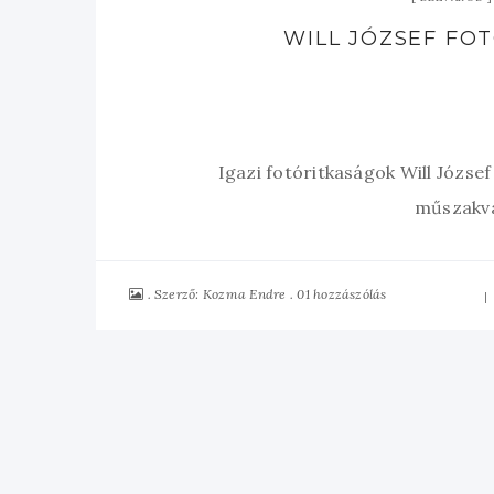
WILL JÓZSEF FOTÓ
Igazi fotóritkaságok Will József
műszakvá
Szerző:
01 hozzászólás
Kozma Endre