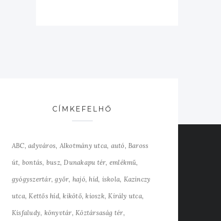
CÍMKEFELHŐ
ABC
adyváros
Alkotmány utca
autó
Baross
út
bontás
busz
Dunakapu tér
emlékmű
gyógyszertár
győr
hajó
híd
iskola
Kazinczy
utca
Kettős híd
kikötő
kioszk
Király utca
Kisfaludy
könyvtár
Köztársaság tér