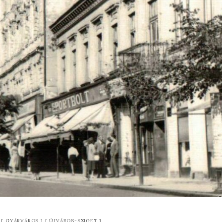
GYÁRVÁROS
ÚJVÁROS-SZIGET