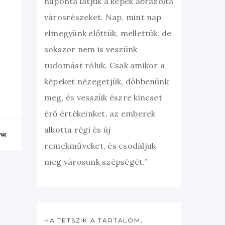
naponta látjuk a képek ábrázolta
városrészeket. Nap, mint nap
elmegyünk előttük, mellettük, de
sokszor nem is veszünk
tudomást róluk. Csak amikor a
képeket nézegetjük, döbbenünk
meg, és vesszük észre kincset
érő értékeinket, az emberek
alkotta régi és új
remekműveket, és csodáljuk
meg városunk szépségét.”
HA TETSZIK A TARTALOM,