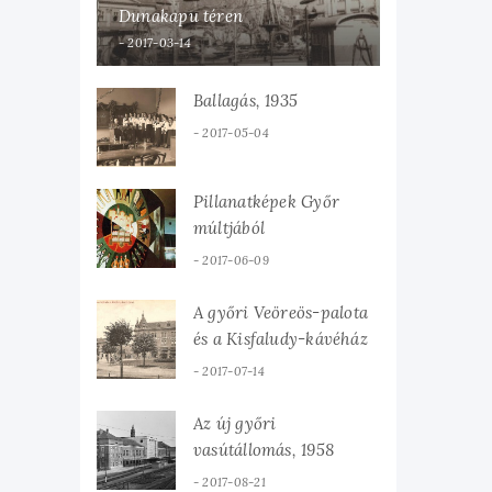
Dunakapu téren
2017-03-14
Ballagás, 1935
2017-05-04
Pillanatképek Győr
múltjából
2017-06-09
A győri Veöreös-palota
és a Kisfaludy-kávéház
2017-07-14
Az új győri
vasútállomás, 1958
2017-08-21