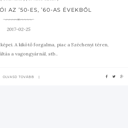
I AZ ’50-ES, ’60-AS ÉVEKBŐL
2017-02-25
 képei. A kikötő forgalma, piac a Széchenyi téren,
ltás a vagongyárnál, stb..
OLVASD TOVÁBB