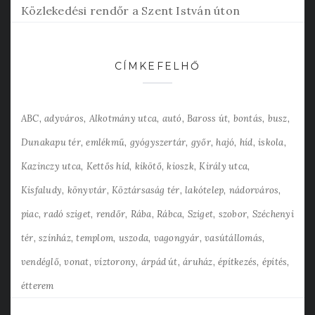
Közlekedési rendőr a Szent István úton
CÍMKEFELHŐ
ABC
adyváros
Alkotmány utca
autó
Baross út
bontás
busz
Dunakapu tér
emlékmű
gyógyszertár
győr
hajó
híd
iskola
Kazinczy utca
Kettős híd
kikötő
kioszk
Király utca
Kisfaludy
könyvtár
Köztársaság tér
lakótelep
nádorváros
piac
radó sziget
rendőr
Rába
Rábca
Sziget
szobor
Széchenyi
tér
színház
templom
uszoda
vagongyár
vasútállomás
vendéglő
vonat
víztorony
árpád út
áruház
építkezés
építés
étterem