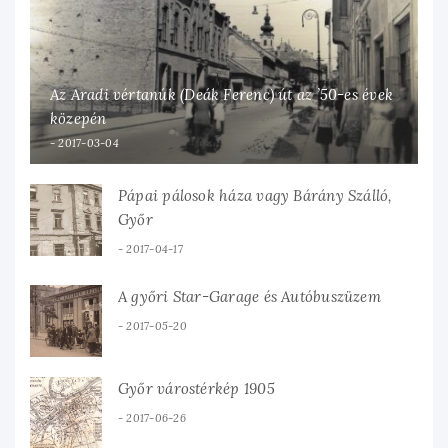
Az Aradi vértanúk (Deák Ferenc) út az ’50-es évek
közepén
2017-03-04
Pápai pálosok háza vagy Bárány Szálló,
Győr
2017-04-17
A győri Star-Garage és Autóbuszüzem
2017-05-20
Győr várostérkép 1905
2017-06-26