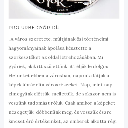
PRO URBE GYŐR DÍJ
„A város szeretete, múltjának ősi történelmi
hagyományainak ápolása késztette a
szerkesztőket az oldal létrehozásában. Mi
győriek, akik itt születtünk, itt éljük le dolgos
életünket ebben a városban, naponta látjuk a
képek ábrázolta városrészeket. Nap, mint nap
elmegyünk előttük, mellettük, de sokszor nem is
veszünk tudomást róluk. Csak amikor a képeket
nézegetjük, döbbenünk meg, és vesszük észre
kincset érő értékeinket, az emberek alkotta régi