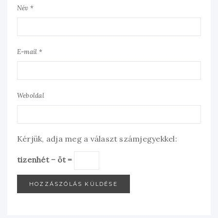
Név *
E-mail *
Weboldal
Kérjük, adja meg a választ számjegyekkel:
tizenhét − öt =