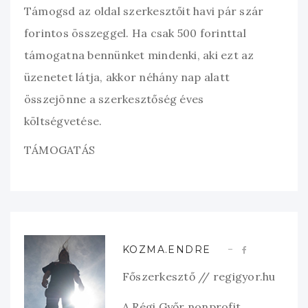
Támogsd az oldal szerkesztőit havi pár szár
forintos összeggel. Ha csak 500 forinttal
támogatna bennünket mindenki, aki ezt az
üzenetet látja, akkor néhány nap alatt
összejönne a szerkesztőség éves
költségvetése.
TÁMOGATÁS
KOZMA.ENDRE
Főszerkesztő // regigyor.hu
A Régi Győr nonprofit