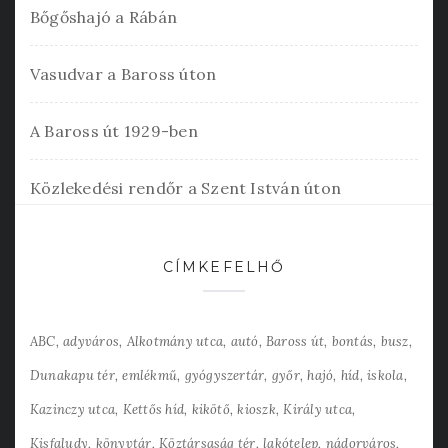
Bőgőshajó a Rábán
Vasudvar a Baross úton
A Baross út 1929-ben
Közlekedési rendőr a Szent István úton
CÍMKEFELHŐ
ABC
adyváros
Alkotmány utca
autó
Baross út
bontás
busz
Dunakapu tér
emlékmű
gyógyszertár
győr
hajó
híd
iskola
Kazinczy utca
Kettős híd
kikötő
kioszk
Király utca
Kisfaludy
könyvtár
Köztársaság tér
lakótelep
nádorváros