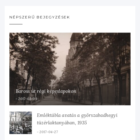
NÉPSZERŰ BEJEGYZÉSEK
Baross út régi képeslapokon
2017-03-09
Emléktábla avatás a győrszabadhegyi
tüzérlaktanyában, 1935
2017-04-27