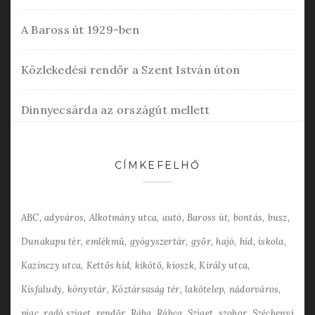
A Baross út 1929-ben
Közlekedési rendőr a Szent István úton
Dinnyecsárda az országút mellett
CÍMKEFELHŐ
ABC
adyváros
Alkotmány utca
autó
Baross út
bontás
busz
Dunakapu tér
emlékmű
gyógyszertár
győr
hajó
híd
iskola
Kazinczy utca
Kettős híd
kikötő
kioszk
Király utca
Kisfaludy
könyvtár
Köztársaság tér
lakótelep
nádorváros
piac
radó sziget
rendőr
Rába
Rábca
Sziget
szobor
Széchenyi