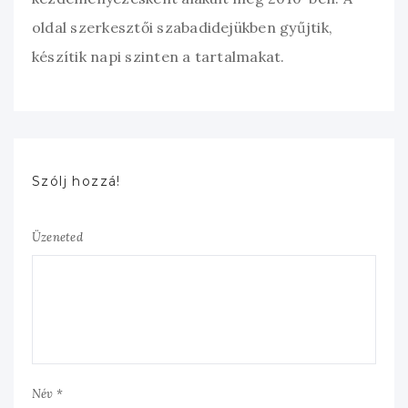
oldal szerkesztői szabadidejükben gyűjtik,
készítik napi szinten a tartalmakat.
Szólj hozzá!
Üzeneted
Név *