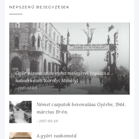
NÉPSZERŰ BEJEGYZÉSEK
Győr városa szíve egész melegével fogadta a
hazaérkezett Károlyi Mihályt
2017-02-05
Német csapatok bevonulása Győrbe, 1944.
március 19-én.
2017-03-20
A győri vashonvéd