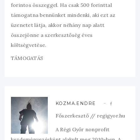
forintos összeggel. Ha csak 500 forinttal
támogatna bennünket mindenki, aki ezt az
üzenetet látja, akkor néhány nap alatt
összejönne a szerkesztőség éves
költségvetése.
TÁMOGATÁS
KOZMA.ENDRE
Főszerkesztő // regigyor.hu
A Régi Győr nonprofit
kezdeményezésként alakult meg 2010-ben. A