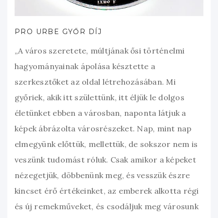
PRO URBE GYŐR DÍJ
„A város szeretete, múltjának ősi történelmi
hagyományainak ápolása késztette a
szerkesztőket az oldal létrehozásában. Mi
győriek, akik itt születtünk, itt éljük le dolgos
életünket ebben a városban, naponta látjuk a
képek ábrázolta városrészeket. Nap, mint nap
elmegyünk előttük, mellettük, de sokszor nem is
veszünk tudomást róluk. Csak amikor a képeket
nézegetjük, döbbenünk meg, és vesszük észre
kincset érő értékeinket, az emberek alkotta régi
és új remekműveket, és csodáljuk meg városunk