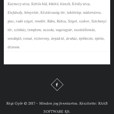
Kazinczy utca
Kettős híd
kikötő
kioszk
Király utca
Kisfaludy
könyvtár
Köztársaság tér
lakótelep
nádorváros
piac
radó sziget
rendőr
Rába
Rábca
Sziget
szobor
Széchenyi
tér
színház
templom
uszoda
vagongyár
vasútállomás
vendéglő
vonat
víztorony
árpád út
áruház
építkezés
építés
étterem
Régi Győr © 2017 - Minden jog fenntartva. Készítette: RAAB
SOFTWARE Kft.