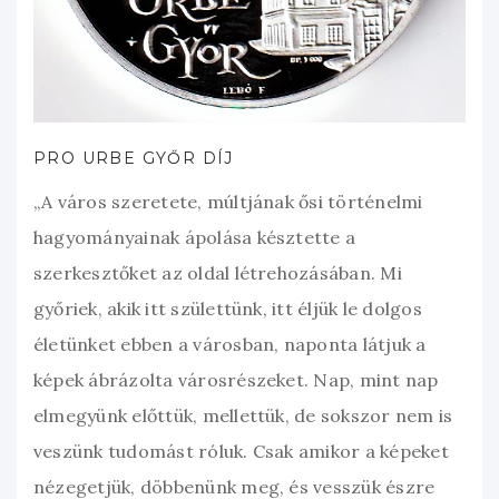
PRO URBE GYŐR DÍJ
„A város szeretete, múltjának ősi történelmi
hagyományainak ápolása késztette a
szerkesztőket az oldal létrehozásában. Mi
győriek, akik itt születtünk, itt éljük le dolgos
életünket ebben a városban, naponta látjuk a
képek ábrázolta városrészeket. Nap, mint nap
elmegyünk előttük, mellettük, de sokszor nem is
veszünk tudomást róluk. Csak amikor a képeket
nézegetjük, döbbenünk meg, és vesszük észre