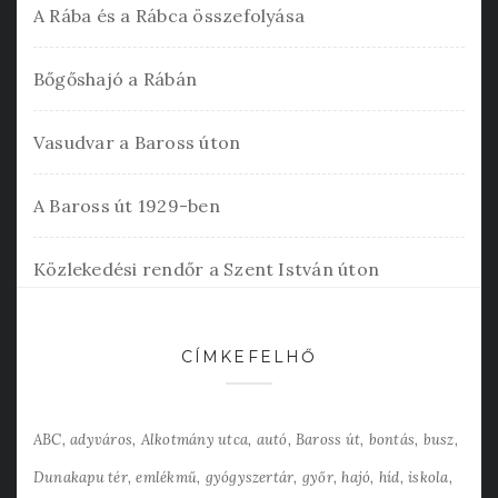
A Rába és a Rábca összefolyása
Bőgőshajó a Rábán
Vasudvar a Baross úton
A Baross út 1929-ben
Közlekedési rendőr a Szent István úton
CÍMKEFELHŐ
ABC
adyváros
Alkotmány utca
autó
Baross út
bontás
busz
Dunakapu tér
emlékmű
gyógyszertár
győr
hajó
híd
iskola