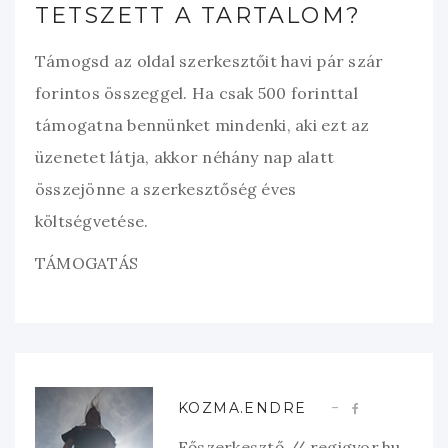
TETSZETT A TARTALOM?
Támogsd az oldal szerkesztőit havi pár szár
forintos összeggel. Ha csak 500 forinttal
támogatna bennünket mindenki, aki ezt az
üzenetet látja, akkor néhány nap alatt
összejönne a szerkesztőség éves
költségvetése.
TÁMOGATÁS
KOZMA.ENDRE
Főszerkesztő // regigyor.hu