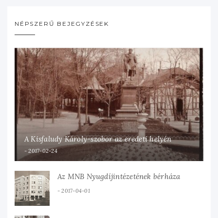
NÉPSZERŰ BEJEGYZÉSEK
A Kisfaludy Károly-szobor az eredeti helyén
2017-02-24
Az MNB Nyugdíjintézetének bérháza
2017-04-01