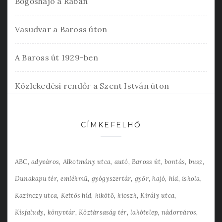
Bőgőshajó a Rábán
Vasudvar a Baross úton
A Baross út 1929-ben
Közlekedési rendőr a Szent István úton
CÍMKEFELHŐ
ABC
adyváros
Alkotmány utca
autó
Baross út
bontás
busz
Dunakapu tér
emlékmű
gyógyszertár
győr
hajó
híd
iskola
Kazinczy utca
Kettős híd
kikötő
kioszk
Király utca
Kisfaludy
könyvtár
Köztársaság tér
lakótelep
nádorváros