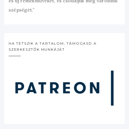
és új remekműveket, és csodáljuk meg városunk
szépségét.”
HA TETSZIK A TARTALOM, TÁMOGASD A
SZERKESZTŐK MUNKÁJÁT