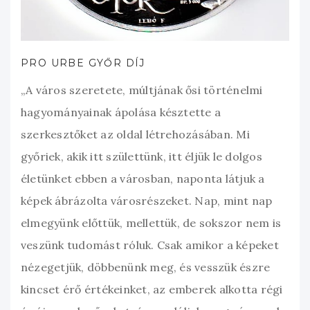
PRO URBE GYŐR DÍJ
„A város szeretete, múltjának ősi történelmi
hagyományainak ápolása késztette a
szerkesztőket az oldal létrehozásában. Mi
győriek, akik itt születtünk, itt éljük le dolgos
életünket ebben a városban, naponta látjuk a
képek ábrázolta városrészeket. Nap, mint nap
elmegyünk előttük, mellettük, de sokszor nem is
veszünk tudomást róluk. Csak amikor a képeket
nézegetjük, döbbenünk meg, és vesszük észre
kincset érő értékeinket, az emberek alkotta régi