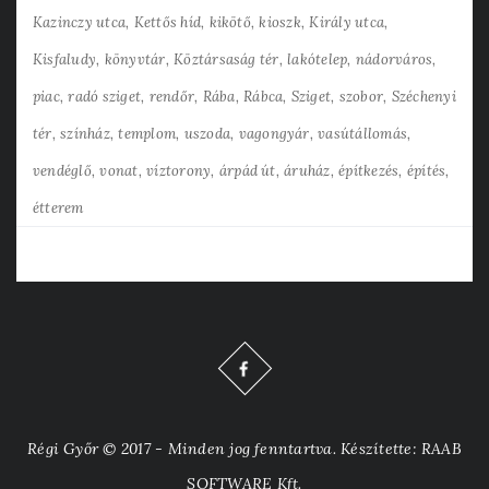
Kazinczy utca
Kettős híd
kikötő
kioszk
Király utca
Kisfaludy
könyvtár
Köztársaság tér
lakótelep
nádorváros
piac
radó sziget
rendőr
Rába
Rábca
Sziget
szobor
Széchenyi
tér
színház
templom
uszoda
vagongyár
vasútállomás
vendéglő
vonat
víztorony
árpád út
áruház
építkezés
építés
étterem
Régi Győr © 2017 - Minden jog fenntartva. Készítette: RAAB
SOFTWARE Kft.