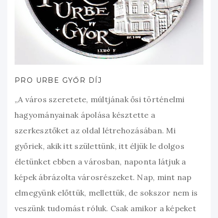
PRO URBE GYŐR DÍJ
„A város szeretete, múltjának ősi történelmi
hagyományainak ápolása késztette a
szerkesztőket az oldal létrehozásában. Mi
győriek, akik itt születtünk, itt éljük le dolgos
életünket ebben a városban, naponta látjuk a
képek ábrázolta városrészeket. Nap, mint nap
elmegyünk előttük, mellettük, de sokszor nem is
veszünk tudomást róluk. Csak amikor a képeket