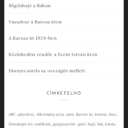
Bőgőshajó a Rábán
Vasudvar a Baross úton
A Baross út 1929-ben
Közlekedési rendőr a Szent István úton
Dinnyecsárda az országút mellett
CÍMKEFELHŐ
ABC
adyváros
Alkotmány utca
autó
Baross út
bontás
busz
Dunakapu tér
emlékmű
gyógyszertár
győr
hajó
híd
iskola