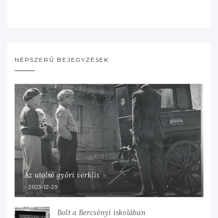
NÉPSZERŰ BEJEGYZÉSEK
Az utolsó győri verklis
2023-12-29
Bolt a Bercsényi iskolában