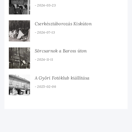
2024-03-23
Cserkésztáborozás Kiskúton
2024-07-13
Sörcsarnok a Baross úton
2024-11-11
A Győri Fotóklub kiállítása
2025-02-06