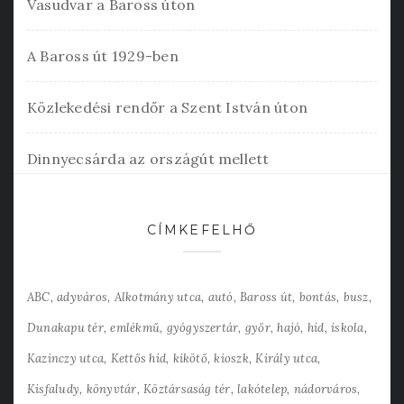
Vasudvar a Baross úton
A Baross út 1929-ben
Közlekedési rendőr a Szent István úton
Dinnyecsárda az országút mellett
CÍMKEFELHŐ
ABC
adyváros
Alkotmány utca
autó
Baross út
bontás
busz
Dunakapu tér
emlékmű
gyógyszertár
győr
hajó
híd
iskola
Kazinczy utca
Kettős híd
kikötő
kioszk
Király utca
Kisfaludy
könyvtár
Köztársaság tér
lakótelep
nádorváros