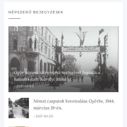
NÉPSZERŰ BEJEGYZÉSEK
Győr városa szíve egész melegével fogadta a
hazaérkezett Károlyi Mihályt
2017-02-05
Német csapatok bevonulása Győrbe, 1944.
március 19-én.
2017-03-20