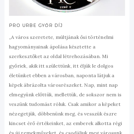
PRO URBE GYŐR DÍJ
„A város szeretete, múltjának ősi történelmi
hagyományainak ápolása késztette a
szerkesztőket az oldal létrehozásában. Mi
győriek, akik itt születtünk, itt éljük le dolgos
életünket ebben a városban, naponta látjuk a
képek ábrázolta városrészeket. Nap, mint nap
elmegyünk előttük, mellettük, de sokszor nem is
veszünk tudomást róluk. Csak amikor a képeket
nézegetjük, döbbenünk meg, és vesszük észre
kincset érő értékeinket, az emberek alkotta régi
és új remekműveket, és csodáljuk meg városunk