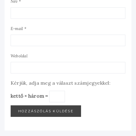
Név *
E-mail *
Weboldal
Kérjük, adja meg a választ számjegyekkel:
kettő × három =