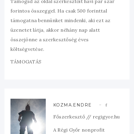
Támogsd az oldal szerkesztőit havi pár szár
forintos összeggel. Ha csak 500 forinttal
támogatna bennünket mindenki, aki ezt az
üzenetet látja, akkor néhány nap alatt
összejönne a szerkesztőség éves
költségvetése.
TÁMOGATÁS
KOZMA.ENDRE
Főszerkesztő // regigyor.hu
A Régi Győr nonprofit