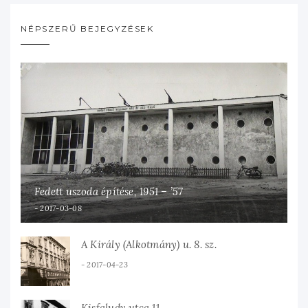
NÉPSZERŰ BEJEGYZÉSEK
Fedett uszoda építése, 1951 – ’57
2017-03-08
A Király (Alkotmány) u. 8. sz.
2017-04-23
Kisfaludy utca 11.