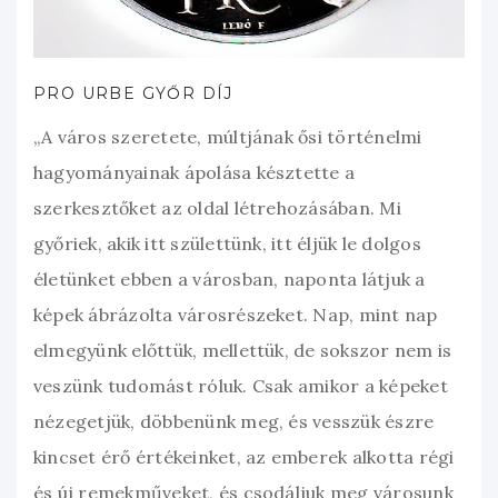
PRO URBE GYŐR DÍJ
„A város szeretete, múltjának ősi történelmi
hagyományainak ápolása késztette a
szerkesztőket az oldal létrehozásában. Mi
győriek, akik itt születtünk, itt éljük le dolgos
életünket ebben a városban, naponta látjuk a
képek ábrázolta városrészeket. Nap, mint nap
elmegyünk előttük, mellettük, de sokszor nem is
veszünk tudomást róluk. Csak amikor a képeket
nézegetjük, döbbenünk meg, és vesszük észre
kincset érő értékeinket, az emberek alkotta régi
és új remekműveket, és csodáljuk meg városunk