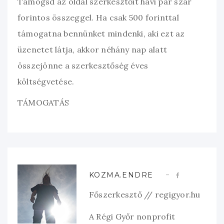
Támogsd az oldal szerkesztőit havi pár szár
forintos összeggel. Ha csak 500 forinttal
támogatna bennünket mindenki, aki ezt az
üzenetet látja, akkor néhány nap alatt
összejönne a szerkesztőség éves
költségvetése.
TÁMOGATÁS
KOZMA.ENDRE
Főszerkesztő // regigyor.hu
A Régi Győr nonprofit