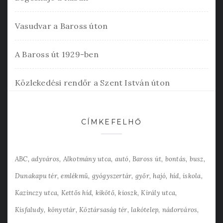
Vasudvar a Baross úton
A Baross út 1929-ben
Közlekedési rendőr a Szent István úton
CÍMKEFELHŐ
ABC
adyváros
Alkotmány utca
autó
Baross út
bontás
busz
Dunakapu tér
emlékmű
gyógyszertár
győr
hajó
híd
iskola
Kazinczy utca
Kettős híd
kikötő
kioszk
Király utca
Kisfaludy
könyvtár
Köztársaság tér
lakótelep
nádorváros