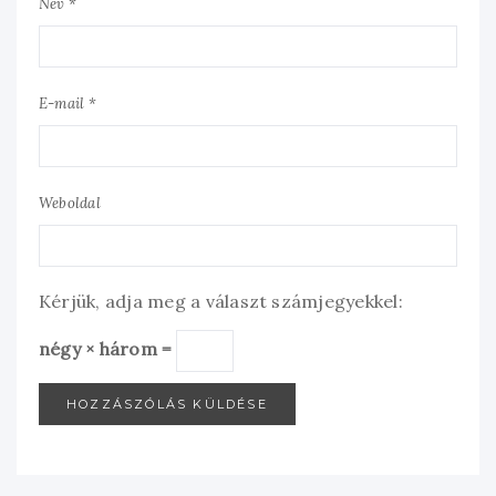
Név *
E-mail *
Weboldal
Kérjük, adja meg a választ számjegyekkel:
négy × három =