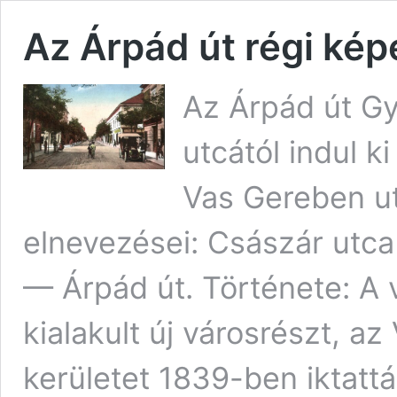
Az Árpád út régi ké
Az Árpád út G
utcától indul 
Vas Gereben ut
elnevezései: Császár utca
— Árpád út. Története: A 
kialakult új városrészt, az
kerületet 1839-ben iktattá