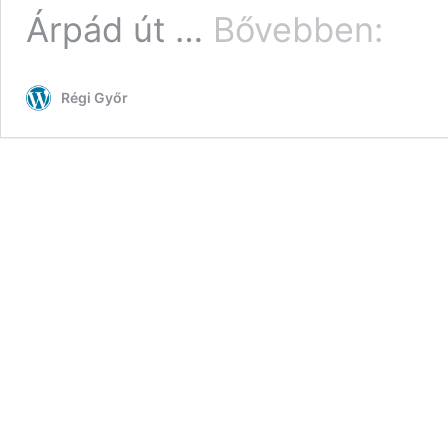
Az
Árpád út …
Bővebben:
Árpád
út
régi
Régi Győr
képeslap